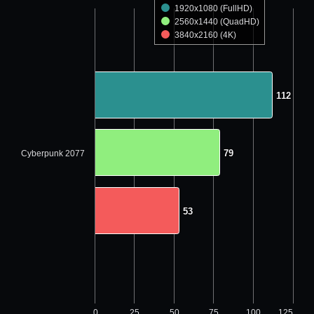
1920x1080 (FullHD)
2560x1440 (QuadHD)
3840x2160 (4K)
112
112
79
79
Cyberpunk 2077
53
53
0
25
50
75
100
125