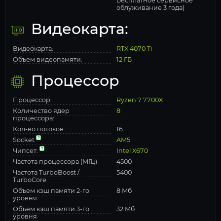
Бесплатное сервисное
облуживание 3 года)
Видеокарта:
Видеокарта:
RTX 4070 Ti
Объем видеопамяти:
12 ГБ
Процессор
Процессор:
Ryzen 7 7700X
Количество ядер
8
процессора:
Кол-во потоков
16
Socket
AM5
Чипсет:
Intel X670
Частота процессора (МГц)
4500
Частота TurboBoost /
5400
TurboCore
Объем кэш памяти 2-го
8 Мб
уровня
Объем кэш памяти 3-го
32 Мб
уровня