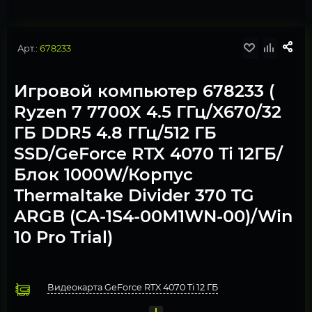
Арт.:
678233
Игровой компьютер 678233 (
Ryzen 7 7700X 4.5 ГГц/X670/32
ГБ DDR5 4.8 ГГц/512 ГБ
SSD/GeForce RTX 4070 Ti 12ГБ/
Блок 1000W/Корпус
Thermaltake Divider 370 TG
ARGB (CA-1S4-00M1WN-00)/Win
10 Pro Trial)
Видеокарта GeForce RTX 4070 Ti 12 ГБ
Процессор AMD Ryzen 7 7700X
Охлаждение Deepcool MYSTIQUE 360 ARGB Anti-Leak ed
Оперативная память 32 ГБ DDR5 4800 МГц 2 модуля по 8Гб 
Материнская плата Gigabyte X670 GAMING X AX
Твердотельный накопитель M.2 512 Gb PCI-Express NVMe 
Блок питания 1000W 80-PLUS Gold
Компьютерный корпус Cooler Master MasterBox MB520 A
Операционная система Windows 11 Pro, Free Trial