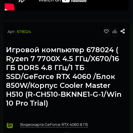
Арт.:
678024
Игровой компьютер 678024 (
Ryzen 7 7700X 4.5 ГГц/X670/16
ГБ DDR5 4.8 ГГц/1 ТБ
SSD/GeForce RTX 4060 /Блок
850W/Корпус Cooler Master
H510 (R-CH510-BKNNE1-G-1/Win
10 Pro Trial)
Видеокарта GeForce RTX 4060 8 ГБ
Процессор AMD Ryzen 7 7700X
Охлаждение Deepcool MYSTIQUE 360 ARGB Anti-Leak ed
Оперативная память 16 Гб DDR5 4800МГц 2 модуля по 8Гб (
Материнская плата Gigabyte X670 GAMING X AX
Твердотельный накопитель Team Group 1000 Gb
Блок питания 850W Gigabyte GP-UD850GM
Компьютерный корпус Deepcool CH510 (R-CH510-BKNNE1
Операционная система Windows 11 Pro, Free Trial