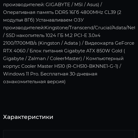
производителей: GIGABYTE / MSI / Asus) /
Оперативная память DDR5 16Гб 4800MHz CL39 (2
модулья 8Гб) Устанавливаем ОЗУ
производителей:Kingstone/Transcend/Crucial/Adata/Neta
/ SSD накопитель 1024 ГБ M.2 PCI-E 3.0x4
2100/1700MB/s (Kingston / Adata ) / Видеокарта GeForce
RTX 4060 / Блок питания Gigabyte ATX 850W Gold (
Gigabyte / Zalman / ColeerMaster) / Компьютерный
корпус Cooler Master H510 (R-CH510-BKNNE1-G-1) /
Windows 11 Pro. Бесплатная 30-дневная
ознакомительная версия)
Характеристики