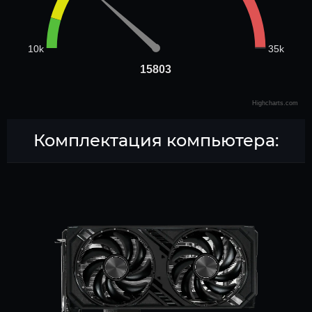
35k
10k
15803
15803
Highcharts.com
Комплектация компьютера: