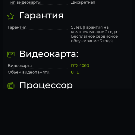
Тип видеокарты:
Дискретная
Гарантия
Гарантия:
5 Лет. (Гарантия на
комплектующие 2 года +
Бесплатное сервисное
облуживание 3 года)
Видеокарта:
Видеокарта:
RTX 4060
Объем видеопамяти:
8 ГБ
Процессор
Процессор:
Ryzen 7 7700X
Количество ядер
8
процессора:
Кол-во потоков
16
Socket
AM5
Чипсет:
Intel X670
Частота процессора (МГц)
4500