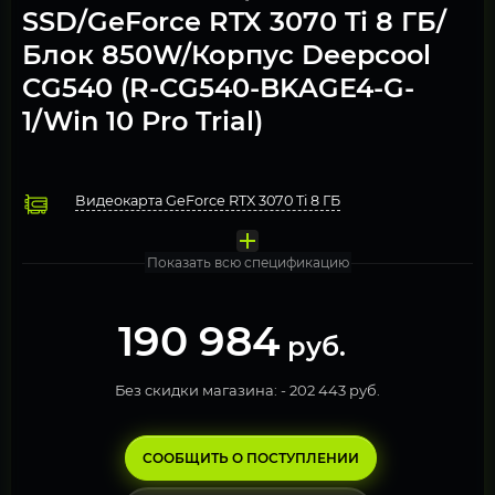
SSD/GeForce RTX 3070 Ti 8 ГБ/
Блок 850W/Корпус Deepcool
CG540 (R-CG540-BKAGE4-G-
1/Win 10 Pro Trial)
Видеокарта GeForce RTX 3070 Ti 8 ГБ
Процессор AMD Ryzen 7 7700X
Охлаждение Deepcool GAMMAXX L360 A-R ГБ
Оперативная память 16 Гб DDR5 4800МГц 2 модуля по 8Гб (
Материнская плата Gigabyte X670 GAMING X AX
Твердотельный накопитель M.2 512 Gb PCI-Express NVMe 
Блок питания 850W Gigabyte GP-UD850GM
Компьютерный корпус Deepcool CG540 (R-CG540-BKAGE
Операционная система Windows 10 Pro. FREE TRIAL
Показать всю спецификацию
190 984
руб.
Без скидки магазина: -
202 443 руб.
СООБЩИТЬ О ПОСТУПЛЕНИИ