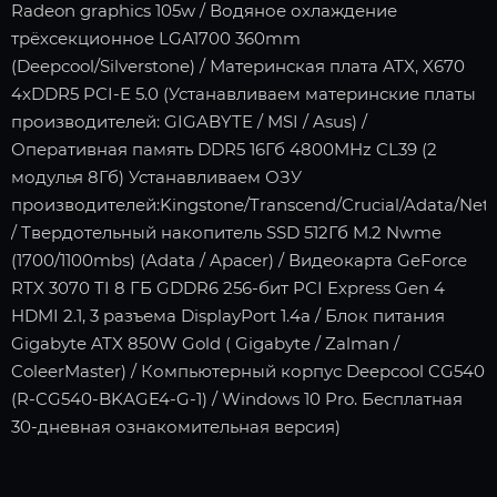
Radeon graphics 105w / Водяное охлаждение
трёхсекционное LGA1700 360mm
(Deepcool/Silverstone) / Материнская плата ATX, X670
4xDDR5 PCI-E 5.0 (Устанавливаем материнские платы
производителей: GIGABYTE / MSI / Asus) /
Оперативная память DDR5 16Гб 4800MHz CL39 (2
модулья 8Гб) Устанавливаем ОЗУ
производителей:Kingstone/Transcend/Crucial/Adata/Neta
/ Твердотельный накопитель SSD 512Гб M.2 Nwme
(1700/1100mbs) (Adata / Apacer) / Видеокарта GeForce
RTX 3070 TI 8 ГБ GDDR6 256-бит PCI Express Gen 4
HDMI 2.1, 3 разъема DisplayPort 1.4a / Блок питания
Gigabyte ATX 850W Gold ( Gigabyte / Zalman /
ColeerMaster) / Компьютерный корпус Deepcool CG540
(R-CG540-BKAGE4-G-1) / Windows 10 Pro. Бесплатная
30-дневная ознакомительная версия)