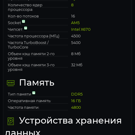
Количество ядер
8
процессора:
Кол-во потоков
16
Socket
AM5
Чипсет:
Intel X670
Частота процессора (МГц)
4500
Частота TurboBoost /
5400
TurboCore
Объем кэш памяти 2-го
8 Мб
уровня
Объем кэш памяти 3-го
32 Мб
уровня
Память
Тип памяти
DDR5
Оперативная память:
16 ГБ
Частота памяти:
4800
Устройства хранения
данных