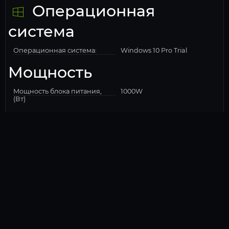
Операционная
система
Операционная система:
Windows 10 Pro Trial
Мощность
Мощность блока питания,
1000W
(Вт)
Сеть
Wi-Fi:
Есть
Внешний вид
Название цвета:
Черный
Типоразмер корпуса:
Midi-Tower
Корпус