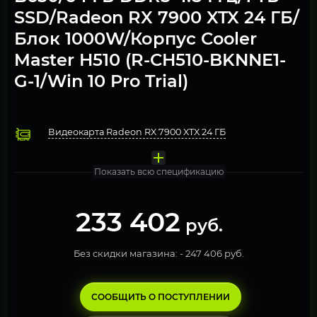
SSD/Radeon RX 7900 XTX 24 ГБ/
Блок 1000W/Корпус Cooler
Master H510 (R-CH510-BKNNE1-
G-1/Win 10 Pro Trial)
Видеокарта Radeon RX 7900 XTX 24 ГБ
Процессор AMD Ryzen 5 7600X
Охлаждение Deepcool GAMMAXX L360 A-RGB (DP-H12CF
Оперативная память 64 ГБ DDR5 4800MHz 2 модуля по 32Гб
Материнская плата MSI PRO B650-P WIFI
Твердотельный накопитель Team Group 1000 Gb
Блок питания 1000W 80-PLUS Gold
Компьютерный корпус Deepcool CH510 (R-CH510-BKNNE1
Операционная система Windows 10 Pro. FREE TRIAL
Показать всю спецификацию
233 402
руб.
Без скидки магазина: -
247 406 руб.
СООБЩИТЬ О ПОСТУПЛЕНИИ