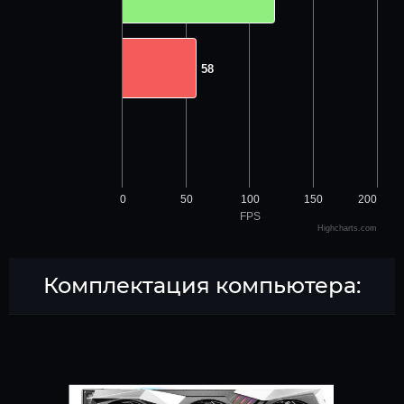
58
58
0
50
100
150
200
FPS
Highcharts.com
Комплектация компьютера: