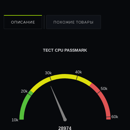
ОПИСАНИЕ
ПОХОЖИЕ ТОВАРЫ
ТЕСТ CPU PASSMARK
40k
30k
50k
20k
60k
10k
28974
28974