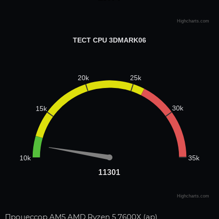
Highcharts.com
ТЕСТ CPU 3DMARK06
25k
20k
30k
15k
35k
10k
11301
11301
Highcharts.com
Процессор AM5 AMD Ryzen 5 7600X (ар)