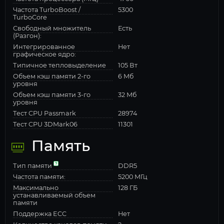
Частота TurboBoost /
5300
TurboCore
Свободный множитель
Есть
(Разгон):
Интегрированное
Нет
графическое ядро:
Типичное тепловыделение
105 Вт
Объем кэш памяти 2-го
6 Мб
уровня
Объем кэш памяти 3-го
32 Мб
уровня
Тест CPU Passmark
28974
Тест CPU 3DMark06
11301
Память
Тип памяти
DDR5
Частота памяти:
5200 МГц
Максимально
128 ГБ
устанавливаемый объем
памяти
Поддержка ECC
Нет