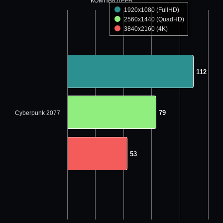
КОМПЬЮТЕРА
1920x1080 (FullHD)
2560x1440 (QuadHD)
3840x2160 (4K)
112
112
79
79
Cyberpunk 2077
53
53