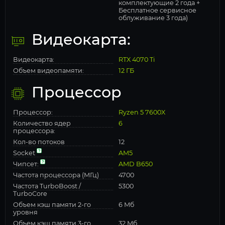
комплектующие 2 года +
Бесплатное сервисное
облуживание 3 года)
Видеокарта:
Видеокарта:
RTX 4070 Ti
Объем видеопамяти:
12 ГБ
Процессор
Процессор:
Ryzen 5 7600X
Количество ядер
6
процессора:
Кол-во потоков
12
Socket
AM5
Чипсет:
AMD B650
Частота процессора (МГц)
4700
Частота TurboBoost /
5300
TurboCore
Объем кэш памяти 2-го
6 Мб
уровня
Объем кэш памяти 3-го
32 Мб