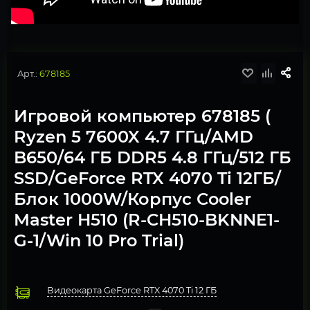
Арт.:
678185
Игровой компьютер 678185 (
Ryzen 5 7600X 4.7 ГГц/AMD
B650/64 ГБ DDR5 4.8 ГГц/512 ГБ
SSD/GeForce RTX 4070 Ti 12ГБ/
Блок 1000W/Корпус Cooler
Master H510 (R-CH510-BKNNE1-
G-1/Win 10 Pro Trial)
Видеокарта GeForce RTX 4070 Ti 12 ГБ
Процессор AMD Ryzen 5 7600X
Охлаждение Deepcool GAMMAXX L360 A-RGB (DP-H12CF
Оперативная память 64 ГБ DDR5 4800MHz 2 модуля по 32Гб
Материнская плата MSI PRO B650-P WIFI
Твердотельный накопитель M.2 512 Gb PCI-Express NVMe 
Блок питания 1000W 80-PLUS Gold
Компьютерный корпус Deepcool CH510 (R-CH510-BKNNE1
Операционная система Windows 11 Pro, Free Trial