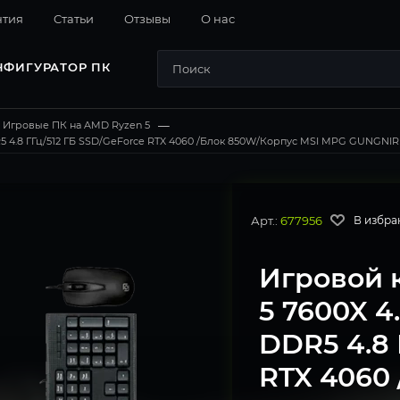
нтия
Cтатьи
Отзывы
О нас
НФИГУРАТОР ПК
Игровые ПК на AMD Ryzen 5
—
 4.8 ГГц/512 ГБ SSD/GeForce RTX 4060 /Блок 850W/Корпус MSI MPG GUNGNIR 11
Арт.:
677956
В избра
Игровой 
5 7600X 4
DDR5 4.8 
RTX 4060