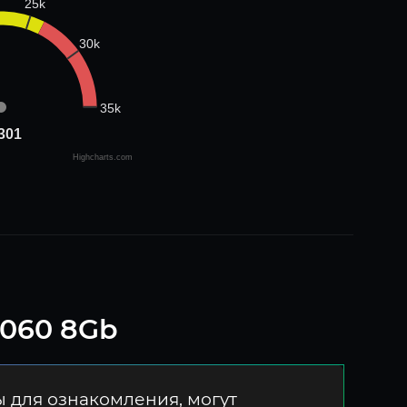
25k
30k
35k
301
301
Highcharts.com
4060 8Gb
 для ознакомления, могут