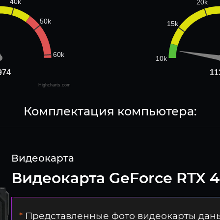
40k
20k
50k
15k
60k
10k
974
974
11
11
Highcharts.com
Комплектация компьютера:
Видеокарта
Видеокарта GeForce RTX 
*
Представленные фото видеокарты даны