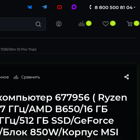
8 800 500 81 04
0
0
0
0R/Win 10 Pro Trial)
нное
Сравнить
компьютер 677956 ( Ryzen
.7 ГГц/AMD B650/16 ГБ
ГГц/512 ГБ SSD/GeForce
 /Блок 850W/Корпус MSI