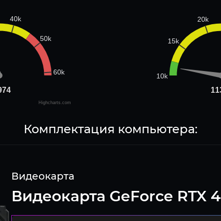
40k
20k
50k
15k
60k
10k
974
974
11
11
Highcharts.com
Комплектация компьютера:
Видеокарта
Видеокарта GeForce RTX 