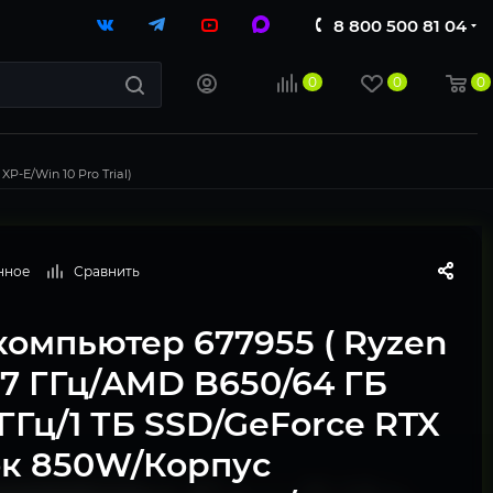
8 800 500 81 04
0
0
0
-E/Win 10 Pro Trial)
нное
Сравнить
компьютер 677955 ( Ryzen
.7 ГГц/AMD B650/64 ГБ
ГГц/1 ТБ SSD/GeForce RTX
ок 850W/Корпус