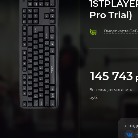
1STPLAYE
Pro Trial)
Видеокарта GeFo
Процессор AMD 
Охлаждение Dee
Оперативная пам
Материнская пла
Твердотельный 
Блок питания 8
Компьютерный к
Операционная си
145 743
р
Без скидки магазина: -
руб.
✦ ПОД