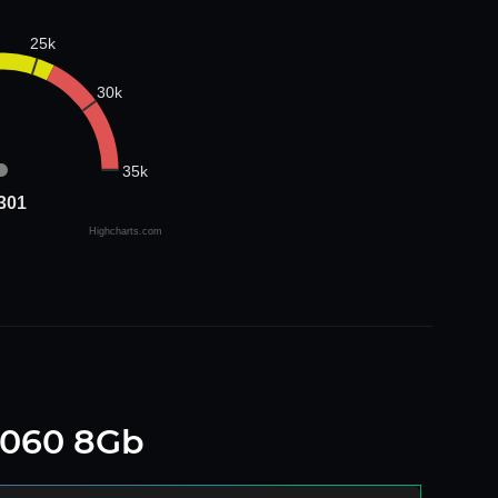
25k
30k
35k
301
301
Highcharts.com
4060 8Gb