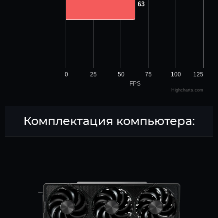
63
63
0
25
50
75
100
125
FPS
Highcharts.com
Комплектация компьютера: