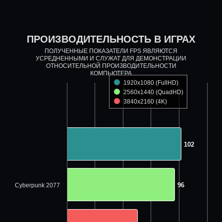
ПРОИЗВОДИТЕЛЬНОСТЬ В ИГРАХ
ПОЛУЧЕННЫЕ ПОКАЗАТЕЛИ FPS ЯВЛЯЮТСЯ
УСРЕДНЕННЫМИ И СЛУЖАТ ДЛЯ ДЕМОНСТРАЦИИ
ОТНОСИТЕЛЬНОЙ ПРОИЗВОДИТЕЛЬНОСТИ
КОМПЬЮТЕРА
1920x1080 (FullHD)
2560x1440 (QuadHD)
3840x2160 (4K)
102
102
96
96
Cyberpunk 2077