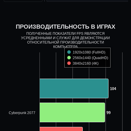
ПРОИЗВОДИТЕЛЬНОСТЬ В ИГРАХ
ПОЛУЧЕННЫЕ ПОКАЗАТЕЛИ FPS ЯВЛЯЮТСЯ
УСРЕДНЕННЫМИ И СЛУЖАТ ДЛЯ ДЕМОНСТРАЦИИ
ОТНОСИТЕЛЬНОЙ ПРОИЗВОДИТЕЛЬНОСТИ
КОМПЬЮТЕРА
1920x1080 (FullHD)
2560x1440 (QuadHD)
3840x2160 (4K)
104
104
99
99
Cyberpunk 2077