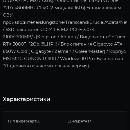
GIGABYTE / MSI / Asus) / Оперативная память DDR5
32Гб 4800MHz CL40 (2 модулья 16Гб) Устанавливаем
ОЗУ
производителей:Kingstone/Transcend/Crucial/Adata/Neta
/ SSD накопитель 1024 ГБ M.2 PCI-E 3.0x4
2100/1700MB/s (Kingston / Adata ) / Видеокарта GeForce
RTX 3080TI 12Gb !!!LHR!!! / Блок питания Gigabyte ATX
850W Gold ( Gigabyte / Zalman / ColeerMaster) / Корпус
MSI MPG GUNGNIR 110R / Windows 10 Pro. Бесплатная
30-дневная ознакомительная версия)
Характеристики
Тип видеокарты:
Дискретная