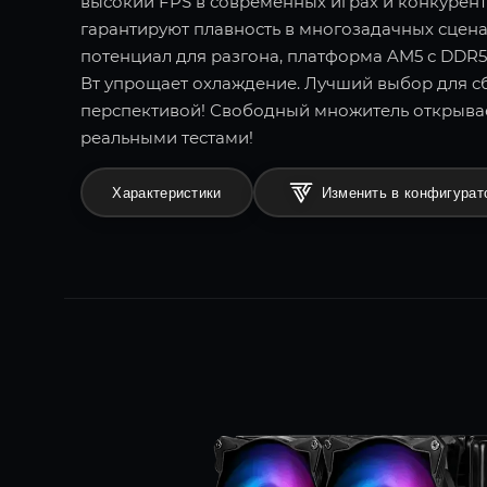
высокий FPS в современных играх и конкурент
гарантируют плавность в многозадачных сцен
потенциал для разгона, платформа AM5 с DDR5
Вт упрощает охлаждение. Лучший выбор для сб
перспективой! Свободный множитель открыва
реальными тестами!
Характеристики
Изменить в конфигурат