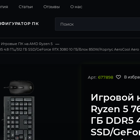
нтия
Cтатьи
Отзывы
О нас
НФИГУРАТОР ПК
Игровые ПК на AMD Ryzen 5
—
4.8 ГГц/512 ГБ SSD/GeForce RTX 3080 10 ГБ/Блок 850W/Корпус AeroCool Aero O
Арт.:
677898
В избра
Игровой 
Ryzen 5 7
ГБ DDR5 4
SSD/GeFor