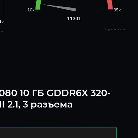
35k
10k
11301
11301
10
Highcharts.com
com
080 10 ГБ GDDR6X 320-
 2.1, 3 разъема