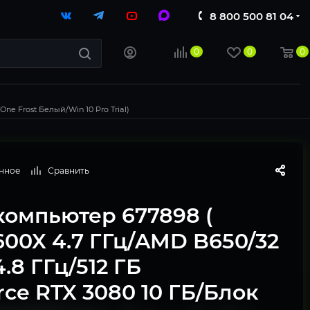
8 800 500 81 04
0
0
0
ne Frost Белый/Win 10 Pro Trial)
нное
Сравнить
компьютер 677898 (
600X 4.7 ГГц/AMD B650/32
.8 ГГц/512 ГБ
ce RTX 3080 10 ГБ/Блок