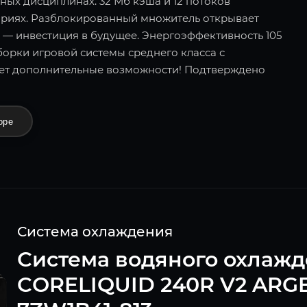
ных дисциплинах. 32 Мб кэша и 12 потоков
ариях. Разблокированный множитель открывает
 — инвестиция в будущее. Энергоэффективность 105
орки игровой системы среднего класса с
ет дополнительные возможности! Подтверждено
оре
Система охлаждения
Система водяного охлаж
CORELIQUID 240R V2 ARGB 