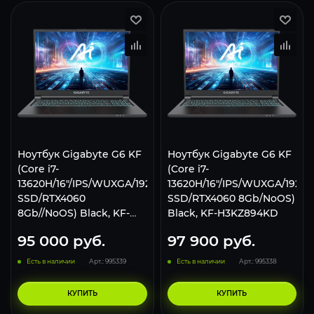
Ноутбук Gigabyte G6 KF
Ноутбук Gigabyte G6 KF
(Core i7-
(Core i7-
13620H/16"/IPS/WUXGA/1920x1200/165Hz/16Gb/512Gb
13620H/16"/IPS/WUXGA/1920x
SSD/RTX4060
SSD/RTX4060 8Gb/NoOS)
8Gb//NoOS) Black, KF-
Black, KF-H3KZ894KD
H3KZ853SD
95 000
руб.
97 900
руб.
Есть в наличии
Арт.: 995339
Есть в наличии
Арт.: 995338
КУПИТЬ
КУПИТЬ