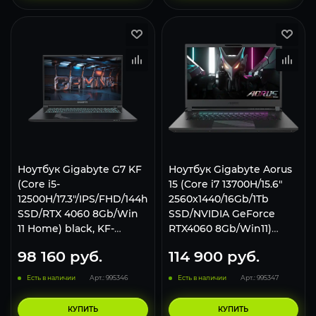
Ноутбук Gigabyte G7 KF
Ноутбук Gigabyte Aorus
(Core i5-
15 (Core i7 13700H/15.6"
12500H/17.3"/IPS/FHD/144hz/16Gb/512Gb
2560x1440/16Gb/1Tb
SSD/RTX 4060 8Gb/Win
SSD/NVIDIA GeForce
11 Home) black, KF-
RTX4060 8Gb/Win11)
E3KZ213SH
BKF-73KZ754SH
98 160
руб.
114 900
руб.
Есть в наличии
Арт.: 995346
Есть в наличии
Арт.: 995347
КУПИТЬ
КУПИТЬ