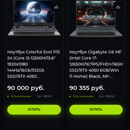
Ноутбук Colorful Evol P15
Ноутбук Gigabyte G6 MF
24 (Core i5-12500H/15.6"
(Intel Core i7-
1920x1080
12650H/16"/IPS/FHD+/165Hz/
144Hz/16Gb/512Gb
SSD/RTX 4050 6GB/Win
SSD/RTX 4050
11 Home) Black, MF-
6Gb/Win11) Grey
G2KZ853SH
90 000
руб.
90 355
руб.
Есть в наличии
Арт.: 995341
Есть в наличии
Арт.: 995342
КУПИТЬ
КУПИТЬ