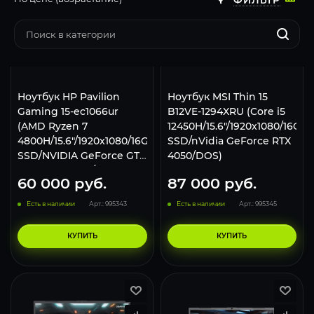
Ноутбук HP Pavilion
Ноутбук MSI Thin 15
Gaming 15-ec1066ur
B12VE-1294XRU (Core i5
(AMD Ryzen 7
12450H/15.6"/1920x1080/16GB
4800H/15.6"/1920x1080/16GB/512GB
SSD/nVidia GeForce RTX
SSD/NVIDIA GeForce GTX
4050/DOS)
1660ti MQ 6GB/Wi-
60 000
руб.
87 000
руб.
Fi/Bluetooth/Win10)
Есть в наличии
Арт.: 995343
Есть в наличии
Арт.: 995345
КУПИТЬ
КУПИТЬ