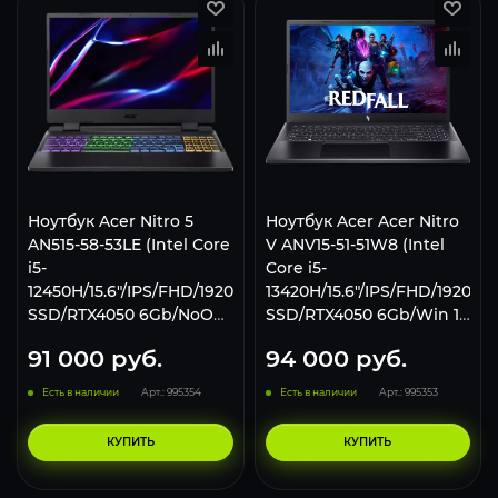
Ноутбук Acer Nitro 5
Ноутбук Acer Acer Nitro
AN515-58-53LE (Intel Core
V ANV15-51-51W8 (Intel
i5-
Core i5-
12450H/15.6"/IPS/FHD/1920x1080/165Hz/16Gb/1Tb
13420H/15.6"/IPS/FHD/1920x1
SSD/RTX4050 6Gb/NoOS)
SSD/RTX4050 6Gb/Win 11
Black NH.QLZCD.002
Home) Black
91 000
руб.
94 000
руб.
NH.QN8CD.006
Есть в наличии
Арт.: 995354
Есть в наличии
Арт.: 995353
КУПИТЬ
КУПИТЬ