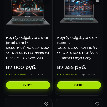
Ноутбук Gigabyte G6 MF
Ноутбук Gigabyte G5 MF
(Intel Core i7-
(Core i7-
12650H/16"/IPS/1920x1200/165Hz/16Gb/512Gb
13620H/15.6"/IPS/FHD/144Hz/
SSD/RTX4050 6Gb/NoOS)
SSD/RTX 4050 6GB/Win
Black MF-G2KZ853SD
11 Home) Onyx Grey,
MF5-H2KZ353SH
87 000
руб.
87 355
руб.
Есть в наличии
Арт.: 995344
Есть в наличии
Арт.: 995340
КУПИТЬ
КУПИТЬ