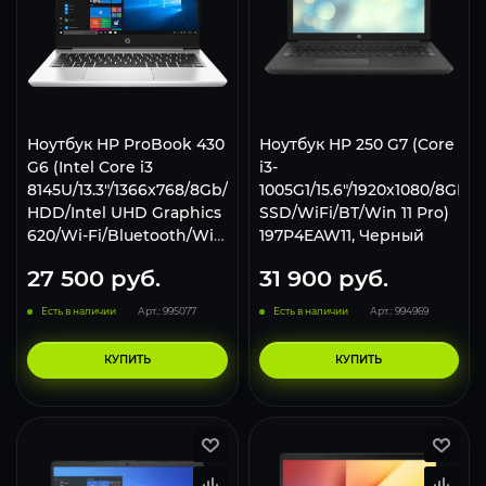
Ноутбук HP ProBook 430
Ноутбук HP 250 G7 (Core
G6 (Intel Core i3
i3-
8145U/13.3"/1366x768/8Gb/500Gb
1005G1/15.6"/1920х1080/8GB/
HDD/Intel UHD Graphics
SSD/WiFi/BT/Win 11 Pro)
620/Wi-Fi/Bluetooth/Win
197P4EAW11, Черный
11 Pro) 6EC38ES
27 500
руб.
31 900
руб.
Есть в наличии
Арт.: 995077
Есть в наличии
Арт.: 994969
КУПИТЬ
КУПИТЬ