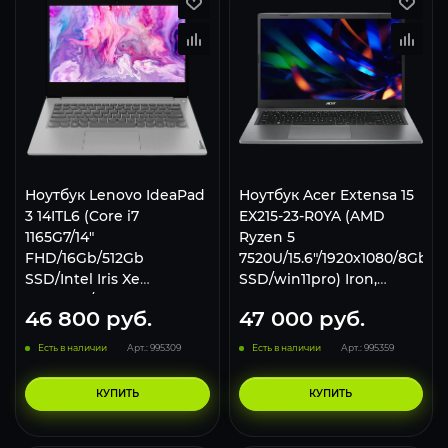
Ноутбук Lenovo IdeaPad
Ноутбук Acer Extensa 15
3 14ITL6 (Core i7
EX215-23-R0YA (AMD
1165G7/14"
Ryzen 5
FHD/16Gb/512Gb
7520U/15.6"/1920x1080/8Gb/2
SSD/Intel Iris Xe
SSD/win11pro) Iron,
Graphics/no OS) Grey
NX.EH3CD.003
46 800
руб.
47 000
руб.
Есть в наличии
Арт.: 995309
Есть в наличии
Арт.: 995359
КУПИТЬ
КУПИТЬ