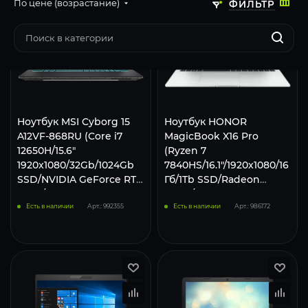
По цене (возрастание)
ФИЛЬТР
Ноутбук MSI Cyborg 15
Ноутбук HONOR
A12VF-868RU (Core i7
MagicBook X16 Pro
12650H/15.6"
(Ryzen 7
1920x1080/32Gb/1024Gb
7840HS/16.1"/1920x1080/16
SSD/NVIDIA GeForce RTX
Гб/1Tb SSD/Radeon
4060/Win 11 Home)
780M/Win 11 Pro) Silver
Серый
Есть в наличии
Арт.: 992355
Есть в наличии
Арт.: 986172