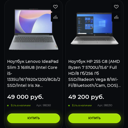
Ноутбук Lenovo IdeaPad
Ноутбук HP 255 G8 (AMD
Slim 3 16IRU8 (Intel Core
Ryzen 7 5700U/15.6" Full
i5-
HD/8 Гб/256 Гб
1335U/16"/1920x1200/8Gb/256Gb
SSD/Radeon Vega 8/Wi-
SSD/Intel Iris Xe
Fi/Bluetooth/Cam, DOS)
Graphics/w11p)
серый
49 000
руб.
49 200
руб.
82X80004RK
Есть в наличии
Арт.: 995361
Есть в наличии
Арт.: 995310
КУПИТЬ
КУПИТЬ