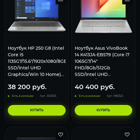
Ноутбук HP 250 G8 (Intel
Ноутбук Asus VivoBook
Core i5
14 K413JA-EB579 (Core i7
1135G7/15.6"/1920x1080/8GB/256GB
1065G7/14"
SSD/Intel UHD
FHD/8Gb/512Gb
Graphics/Win 10 Home)
SSD/Intel UHD
3V5F4EA, Silver
Graphics/no OS)
38 200
руб.
40 400
руб.
Серебристый
Есть в наличии
Арт.: 652925
Есть в наличии
Арт.: 995322
КУПИТЬ
КУПИТЬ