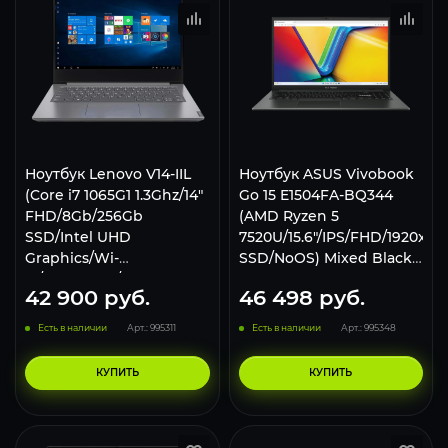
Ноутбук Lenovo V14-IIL
Ноутбук ASUS Vivobook
(Core i7 1065G1 1.3Ghz/14"
Go 15 E1504FA-BQ344
FHD/8Gb/256Gb
(AMD Ryzen 5
SSD/Intel UHD
7520U/15.6"/IPS/FHD/1920x1
Graphics/Wi-
SSD/NoOS) Mixed Black,
Fi/Bluetooth/Win 10 Pro)
90NB0ZR2-M00F40
42 900
руб.
46 498
руб.
82C400S6RU, Grey
Есть в наличии
Арт.: 995311
Есть в наличии
Арт.: 995348
КУПИТЬ
КУПИТЬ