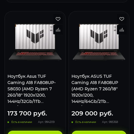
Ноутбук Asus TUF
Ноутбук ASUS TUF
Gaming A18 FA808UP-
Gaming A18 FA808UP
S8030 (AMD Ryzen 7
(AMD Ryzen 7 260/18"
260/18" 1920x1200,
1920x1200,
144Hz/32Gb/1Tb
144Hz/64Gb/2Tb
SSD/NVIDIA GeForce RTX
SSD/NVIDIA GeForce RTX
173 700
руб.
209 000
руб.
5070 8Gb/Без системы)
5060 8Gb/Win 11 Home)
Серый
Серый
Есть в наличии
Арт.: 994209
Есть в наличии
Арт.: 995368