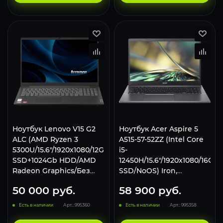
Ноутбук Lenovo V15 G2
Ноутбук Acer Aspire 5
ALC (AMD Ryzen 3
A515-57-52ZZ (Intel Core
5300U/15.6"/1920x1080/12GB/512gb
i5-
SSD+1024Gb HDD/AMD
12450H/15.6"/1920x1080/16Gb/
Radeon Graphics/Без
SSD/NoOS) Iron,
ОС), 82KD0031RU,
NX.KN3CD.003
50 000
руб.
58 900
руб.
черный
Есть в наличии
Арт.: 995360
Есть в наличии
Арт.: 995358