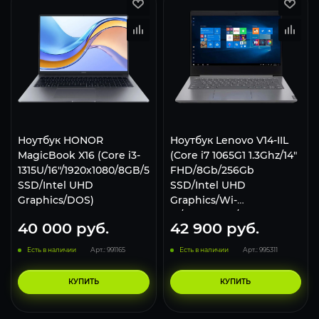
Ноутбук HONOR
Ноутбук Lenovo V14-IIL
MagicBook X16 (Core i3-
(Core i7 1065G1 1.3Ghz/14"
1315U/16"/1920x1080/8GB/512GB
FHD/8Gb/256Gb
SSD/Intel UHD
SSD/Intel UHD
Graphics/DOS)
Graphics/Wi-
Fi/Bluetooth/Win 10 Pro)
40 000
руб.
42 900
руб.
82C400S6RU, Grey
Есть в наличии
Арт.: 991165
Есть в наличии
Арт.: 995311
КУПИТЬ
КУПИТЬ