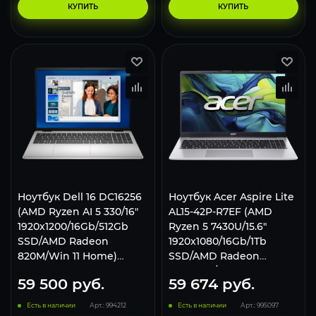
КУПИТЬ
КУПИТЬ
Ноутбук Dell 16 DС16256
Ноутбук Acer Aspire Lite
(AMD Ryzen AI 5 330/16"
AL15-42P-R7EF (AMD
1920x1200/16Gb/512Gb
Ryzen 5 7430U/15.6"
SSD/AMD Radeon
1920x1080/16Gb/1Tb
820M/Win 11 Home)
SSD/AMD Radeon
Silver
Graphics/Win 11 Pro)
59 500
руб.
59 674
руб.
Silver
Есть в наличии
Арт.: 994212
Есть в наличии
Арт.: 995097