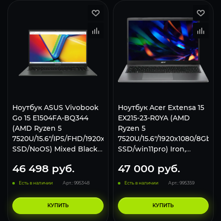
Ноутбук ASUS Vivobook
Ноутбук Acer Extensa 15
Go 15 E1504FA-BQ344
EX215-23-R0YA (AMD
(AMD Ryzen 5
Ryzen 5
7520U/15.6"/IPS/FHD/1920x1080/8Gb/256Gb
7520U/15.6"/1920x1080/8Gb/2
SSD/NoOS) Mixed Black,
SSD/win11pro) Iron,
90NB0ZR2-M00F40
NX.EH3CD.003
46 498
руб.
47 000
руб.
Есть в наличии
Арт.: 995348
Есть в наличии
Арт.: 995359
КУПИТЬ
КУПИТЬ