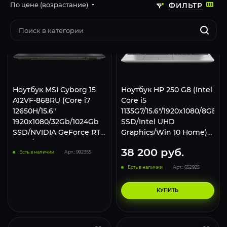
По цене (возрастание)
ФИЛЬТР
Ноутбук MSI Cyborg 15
Ноутбук HP 250 G8 (Intel
A12VF-868RU (Core i7
Core i5
12650H/15.6"
1135G7/15.6"/1920x1080/8GB/
1920x1080/32Gb/1024Gb
SSD/Intel UHD
SSD/NVIDIA GeForce RTX
Graphics/Win 10 Home)
4060/Win 11 Home)
3V5F4EA, Silver
38 200
руб.
Серый
Есть в наличии
Арт.: 992355
Есть в наличии
Арт.: 652925
КУПИТЬ