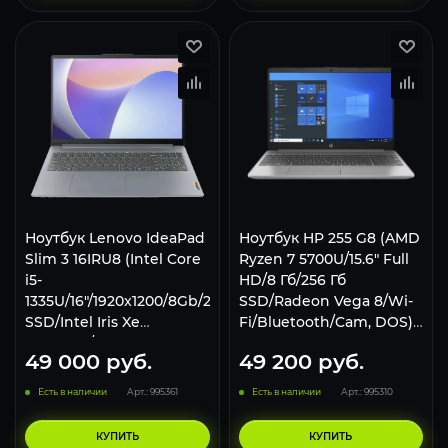
Ноутбук Lenovo IdeaPad
Ноутбук HP 255 G8 (AMD
Slim 3 16IRU8 (Intel Core
Ryzen 7 5700U/15.6" Full
i5-
HD/8 Гб/256 Гб
1335U/16"/1920x1200/8Gb/256Gb
SSD/Radeon Vega 8/Wi-
SSD/Intel Iris Xe
Fi/Bluetooth/Cam, DOS)
Graphics/w11p)
серый
49 000
руб.
49 200
руб.
82X80004RK
Есть в наличии
Арт.: 995361
Есть в наличии
Арт.: 995310
КУПИТЬ
КУПИТЬ