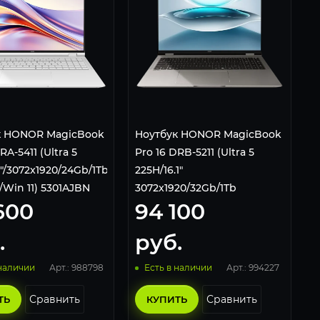
к HONOR MagicBook
Ноутбук HONOR MagicBook
RA-5411 (Ultra 5
Pro 16 DRB-5211 (Ultra 5
1"/3072x1920/24Gb/1Tb
225H/16.1"
/Win 11) 5301AJBN
3072x1920/32Gb/1Tb
600
94 100
SSD/Intel Arc Graphics/Win
11 Home) 5301ANSG Серый
.
руб.
Арт.: 988798
Арт.: 994227
 наличии
Есть в наличии
Сравнить
Сравнить
ТЬ
КУПИТЬ