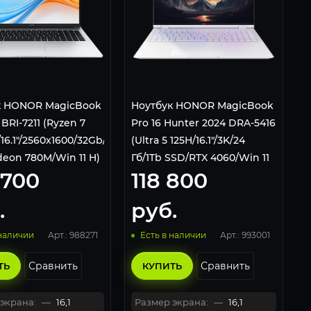
к HONOR MagicBook
Ноутбук HONOR MagicBook
 BRI-7211 (Ryzen 7
Pro 16 Hunter 2024 DRA-5416
16.1"/2560x1600/32Gb/1Tb
(Ultra 5 125H/16.1"/3K/24
eon 780M/Win 11 H)
Гб/1Tb SSD/RTX 4060/Win 11
 700
118 800
Pro) 5301AJYK White
.
руб.
Арт.: 988271
Арт.: 993001
 наличии
Есть в наличии
Сравнить
Сравнить
ТЬ
КУПИТЬ
экрана:
—
16,1
Размер экрана:
—
16,1