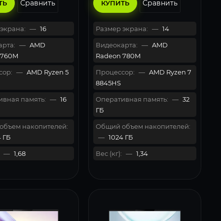
Сравнить
Сравнить
ТЬ
КУПИТЬ
экрана:
—
16
Размер экрана:
—
14
рта:
—
AMD
Видеокарта:
—
AMD
 760M
Radeon 780M
сор:
—
AMD Ryzen 5
Процессор:
—
AMD Ryzen 7
8845HS
вная память:
—
16
Оперативная память:
—
32
ГБ
объем накопителей:
Общий объем накопителей:
 ГБ
—
1024 ГБ
—
1,68
Вес (кг):
—
1,34