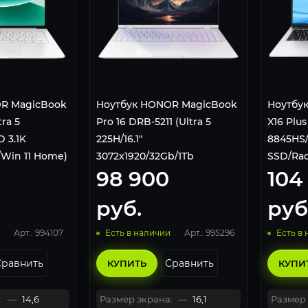
R MagicBook
Ноутбук HONOR MagicBook
Ноутбу
tra 5
Pro 16 DRB-5211 (Ultra 5
X16 Plus
D 3.1K
225H/16.1"
8845HS/
/Win 11 Home)
3072x1920/32Gb/1Tb
SSD/Rad
98 900
104
смический
SSD/Intel Arc Graphics/Win
11 Home) 5301ANSF Белый
руб.
руб
Арт.: 994107
Арт.: 995296
Есть в наличии
Есть в
Сравнить
Сравнить
КУПИТЬ
КУПИ
:
—
14,6
Размер экрана:
—
16,1
Размер 