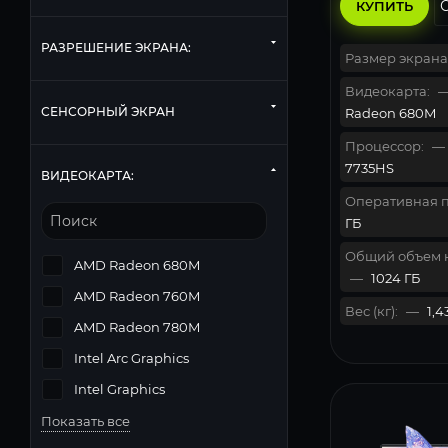
КУПИТЬ
РАЗРЕШЕНИЕ ЭКРАНА:
Размер экрана
Видеокарта:
СЕНСОРНЫЙ ЭКРАН
Radeon 680M
Процессор:
—
7735HS
ВИДЕОКАРТА:
Оперативная п
ГБ
Общий объем 
AMD Radeon 680M
—
1024 ГБ
AMD Radeon 760M
Вес (кг):
—
1,4
AMD Radeon 780M
Intel Arc Graphics
Intel Graphics
Показать все