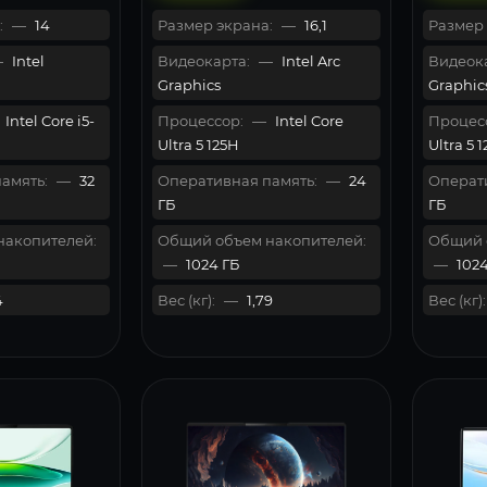
:
—
14
Размер экрана:
—
16,1
Размер 
—
Intel
Видеокарта:
—
Intel Arc
Видеока
Graphics
Graphic
Intel Core i5-
Процессор:
—
Intel Core
Процес
Ultra 5 125H
Ultra 5 
амять:
—
32
Оперативная память:
—
24
Операти
ГБ
ГБ
накопителей:
Общий объем накопителей:
Общий 
—
1024 ГБ
—
1024
4
Вес (кг):
—
1,79
Вес (кг):