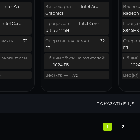
—
Intel Arc
Видеокарта:
—
Intel Arc
Видеока
Graphics
Radeon
Intel Core
Процессор:
—
Intel Core
Процес
Ultra 5 225H
8845HS
амять:
—
32
Оперативная память:
—
32
Операти
ГБ
ГБ
накопителей:
Общий объем накопителей:
Общий 
—
1024 ГБ
—
1024
9
Вес (кг):
—
1,79
Вес (кг):
ПОКАЗАТЬ ЕЩЕ
1
2