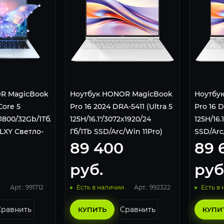
R MagicBook
Ноутбук HONOR MagicBook
Ноутбу
Core 5
Pro 16 2024 DRA-5411 (Ultra 5
Pro 16 D
x1800/32Gb/1Тб/Win
125H/16.1"/3072x1920/24
125H/16.
ALXY Светло-
Гб/1Tb SSD/Arc/Win 11Pro)
SSD/Arc
89 400
89 
5301AJBN White
White
руб.
руб
Арт.: 991712
Арт.: 992322
Есть в наличии
Есть в
Сравнить
Сравнить
КУПИТЬ
КУПИ