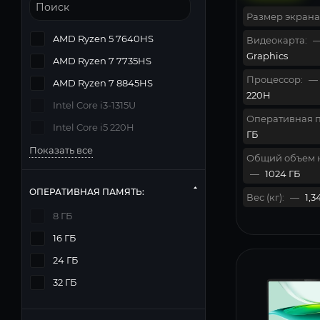
Размер экрана
AMD Ryzen 5 7640HS
Видеокарта:
Graphics
AMD Ryzen 7 7735HS
Процессор:
—
AMD Ryzen 7 8845HS
220H
Intel Core i3-1315U
Оперативная п
Intel Core i5 220H
ГБ
Показать все
Общий объем 
—
1024 ГБ
ОПЕРАТИВНАЯ ПАМЯТЬ:
Вес (кг):
—
1,3
8 ГБ
16 ГБ
24 ГБ
32 ГБ