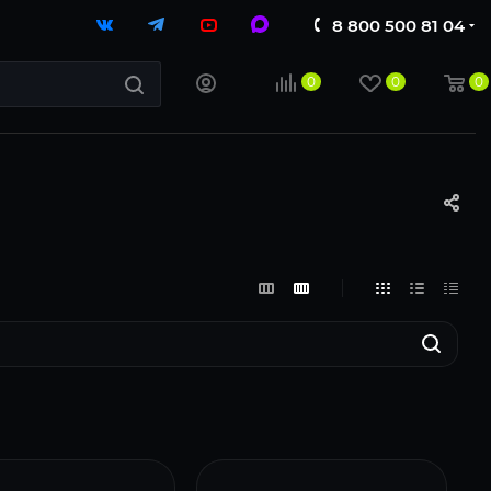
8 800 500 81 04
0
0
0