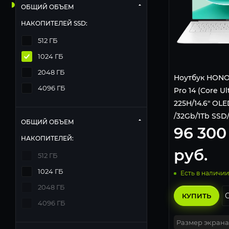
ОБЩИЙ ОБЪЕМ
НАКОПИТЕЛЕЙ SSD:
512 ГБ
1024 ГБ
2048 ГБ
Ноутбук HONO
4096 ГБ
Pro 14 (Core Ul
225H/14.6" OLE
/32Gb/1Tb SSD
ОБЩИЙ ОБЪЕМ
96 300
5301AMUB, Ко
НАКОПИТЕЛЕЙ:
серый
руб.
512 ГБ
1024 ГБ
Есть в наличии
2048 ГБ
КУПИТЬ
4096 ГБ
Размер экрана