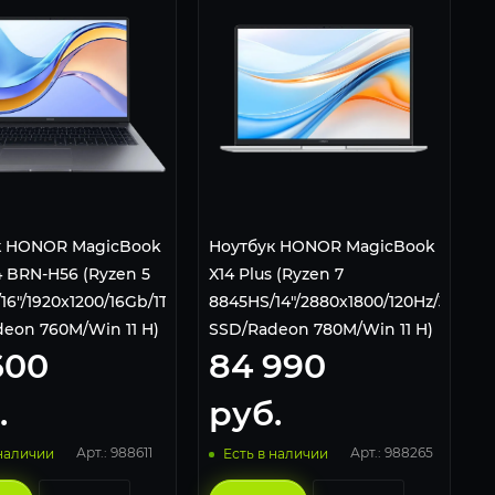
к HONOR MagicBook
Ноутбук HONOR MagicBook
4 BRN-H56 (Ryzen 5
X14 Plus (Ryzen 7
16"/1920x1200/16Gb/1Tb
8845HS/14"/2880x1800/120Hz/32Gb/1
eon 760M/Win 11 H)
SSD/Radeon 780M/Win 11 H)
600
84 990
5301AJME
.
руб.
Арт.: 988611
Арт.: 988265
 наличии
Есть в наличии