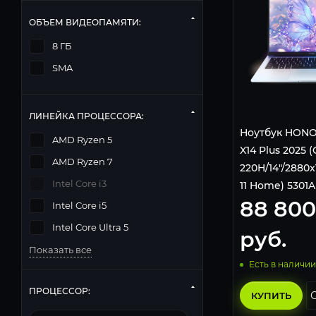
ОБЪЕМ ВИДЕОПАМЯТИ:
8 ГБ
SMA
ЛИНЕЙКА ПРОЦЕССОРА:
Ноутбук HONO
AMD Ryzen 5
X14 Plus 2025 (
AMD Ryzen 7
220H/14"/2880
Intel Core i3
11 Home) 5301
88 800
голубой.
Intel Core i5
Intel Core Ultra 5
руб.
Показать все
Есть в наличии
ПРОЦЕССОР:
КУПИТЬ