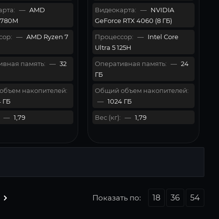
рта:
—
AMD
Видеокарта:
—
NVIDIA
 780M
GeForce RTX 4060 (8 ГБ)
сор:
—
AMD Ryzen 7
Процессор:
—
Intel Core
Ultra 5 125H
вная память:
—
32
Оперативная память:
—
24
ГБ
объем накопителей:
Общий объем накопителей:
 ГБ
—
1024 ГБ
—
1,79
Вес (кг):
—
1,79
Показать по:
18
36
54