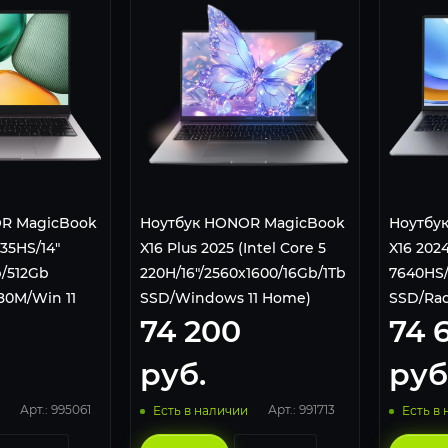
R MagicBook
Ноутбук HONOR MagicBook
Ноутбу
735HS/14"
X16 Plus 2025 (Intel Core 5
X16 202
b/512Gb
220H/16"/2560x1600/16Gb/1Tb
7640HS/
80M/Win 11
SSD/Windows 11 Home)
SSD/Rad
74 200
74 
KL Серый
Серый 5301ALYM
Silver
руб.
руб
Арт.: 995061
Арт.: 991713
Есть в наличии
Есть в