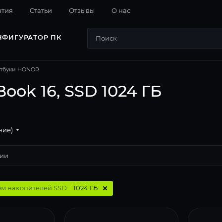
нтия
Cтатьи
Отзывы
О нас
НФИГУРАТОР ПК
тбуки HONOR
ok 16, SSD 1024 ГБ
ние)
м накопителей SSD::
1024 ГБ