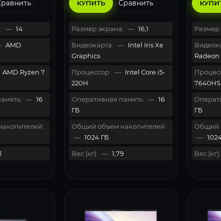
Сравнить
Сравнить
КУПИТЬ
КУПИ
:
—
14
Размер экрана:
—
16,1
Размер 
—
AMD
Видеокарта:
—
Intel Iris Xe
Видеока
Graphics
Radeon
AMD Ryzen 7
Процессор:
—
Intel Core i5-
Процес
220H
7640HS
амять:
—
16
Оперативная память:
—
16
Операти
ГБ
ГБ
накопителей:
Общий объем накопителей:
Общий 
—
1024 ГБ
—
1024
3
Вес (кг):
—
1,79
Вес (кг):