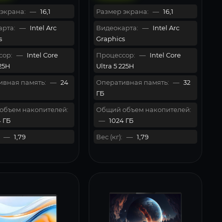
экрана:
—
16,1
Размер экрана:
—
16,1
рта:
—
Intel Arc
Видеокарта:
—
Intel Arc
s
Graphics
сор:
—
Intel Core
Процессор:
—
Intel Core
125H
Ultra 5 225H
вная память:
—
24
Оперативная память:
—
32
ГБ
объем накопителей:
Общий объем накопителей:
 ГБ
—
1024 ГБ
—
1,79
Вес (кг):
—
1,79