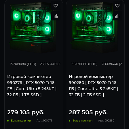
348
276
169
348
276
1920x1080 (FHD)
2560x1440 (2K)
3840x2160 (4K)
1920x1080 (FHD)
2560x1440 (2K)
Игровой компьютер
Игровой компьютер
990276 [ RTX 5070 Ti 16
990280 [ RTX 5070 Ti 16
ГБ | Core Ultra 5 245KF |
ГБ | Core Ultra 5 245KF |
32 ГБ | 1 ТБ SSD ]
32 ГБ | 2 ТБ SSD ]
279 105
руб.
287 505
руб.
Есть в наличии
Арт.: 990276
Есть в наличии
Арт.: 990280