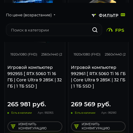
По цене (возрастание)
ФИЛЬТР
FPS
167
130
68
167
130
1920x1080 (FHD)
2560x1440 (2K)
3840x2160 (4K)
1920x1080 (FHD)
2560x1440 (2K)
Игровой компьютер
Игровой компьютер
992955 [ RTX 5060 Ti 16
992961 [ RTX 5060 Ti 16 ГБ
ГБ | Core Ultra 9 285K | 32
| Core Ultra 9 285K | 32 ГБ
ГБ | 1 ТБ SSD ]
| 1 ТБ SSD ]
265 981
руб.
269 569
руб.
Есть в наличии
Арт.: 992955
Есть в наличии
Арт.: 992961
ИЗМЕНИТЬ
ИЗМЕНИТЬ
КОНФИГУРАЦИЮ
КОНФИГУРАЦИЮ