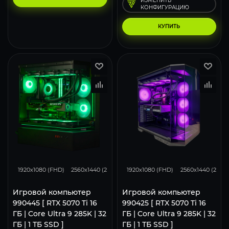
ИЗМЕНИТЬ
КОНФИГУРАЦИЮ
КУПИТЬ
348
276
183
348
276
1920x1080 (FHD)
2560x1440 (2K)
3840x2160 (4K)
1920x1080 (FHD)
2560x1440 (2K)
Игровой компьютер
Игровой компьютер
990445 [ RTX 5070 Ti 16
990425 [ RTX 5070 Ti 16
ГБ | Core Ultra 9 285K | 32
ГБ | Core Ultra 9 285K | 32
ГБ | 1 ТБ SSD ]
ГБ | 1 ТБ SSD ]