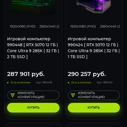
293
231
153
293
231
1920x1080 (FHD)
2560x1440 (2K)
3840x2160 (4K)
1920x1080 (FHD)
2560x1440 (2K)
Игровой компьютер
Игровой компьютер
990448 [ RTX 5070 12 ГБ |
990424 [ RTX 5070 12 ГБ |
Core Ultra 9 285K | 32 ГБ |
Core Ultra 9 285K | 32 ГБ |
2 ТБ SSD ]
1 ТБ SSD ]
287 901
руб.
290 257
руб.
Есть в наличии
Арт.: 990448
Есть в наличии
Арт.: 990424
ИЗМЕНИТЬ
ИЗМЕНИТЬ
КОНФИГУРАЦИЮ
КОНФИГУРАЦИЮ
КУПИТЬ
КУПИТЬ