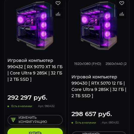
293
231
Игровой компьютер
1920x1080 (FHD)
2560x1440 (2K)
990432 [ RX 9070 XT 16 ГБ
| Core Ultra 9 285K | 32 ГБ
Игровой компьютер
| 2 ТБ SSD ]
990430 [ RTX 5070 12 ГБ |
Core Ultra 9 285K | 32 ГБ |
2 ТБ SSD ]
292 297
руб.
Есть в наличии
Арт.: 990432
298 657
руб.
ИЗМЕНИТЬ
КОНФИГУРАЦИЮ
Есть в наличии
Арт.: 990430
КУПИТЬ