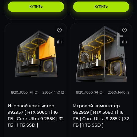
КУПИТЬ
КУПИТЬ
167
130
86
167
130
1920x1080 (FHD)
2560x1440 (2K)
3840x2160 (4K)
1920x1080 (FHD)
2560x1440 (2K)
Игровой компьютер
Игровой компьютер
992957 [ RTX 5060 Ti 16
992959 [ RTX 5060 Ti 16
ГБ | Core Ultra 9 285K | 32
ГБ | Core Ultra 9 285K | 32
ГБ | 1 ТБ SSD ]
ГБ | 1 ТБ SSD ]