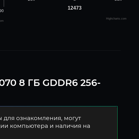
12473
12473
90
Highcharts.com
com
070 8 ГБ GDDR6 256-
 для ознакомления, могут
ции компьютера и наличия на