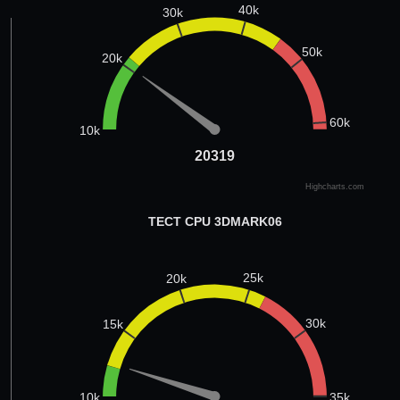
40k
30k
50k
20k
60k
10k
20319
20319
Highcharts.com
ТЕСТ CPU 3DMARK06
25k
20k
30k
15k
35k
10k