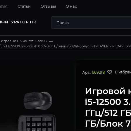
нтия
Cтатьи
Отзывы
О нас
НФИГУРАТОР ПК
Игровые ПК на Intel Core i5
—
ц/512 ГБ SSD/GeForce RTX 3070 8 ГБ/Блок 750W/Корпус 1STPLAYER FIREBASE XP-E
Арт.:
669218
В избра
Игровой 
i5-12500 
ГГц/512 Г
ГБ/Блок 