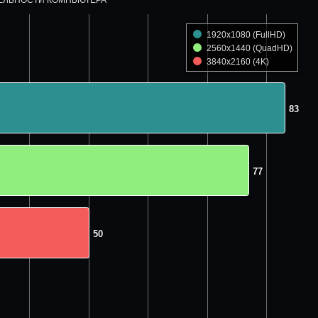
1920x1080 (FullHD)
2560x1440 (QuadHD)
3840x2160 (4K)
83
83
77
77
50
50