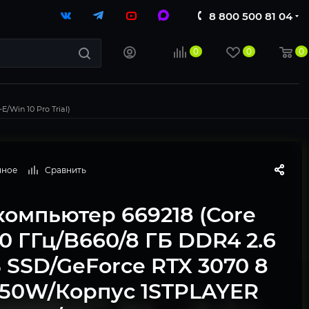
8 800 500 81 04
0
0
0
/Win 10 Pro Trial)
нное
Сравнить
компьютер 669218 (Core
3.0 ГГц/B660/8 ГБ DDR4 2.6
Б SSD/GeForce RTX 3070 8
750W/Корпус 1STPLAYER