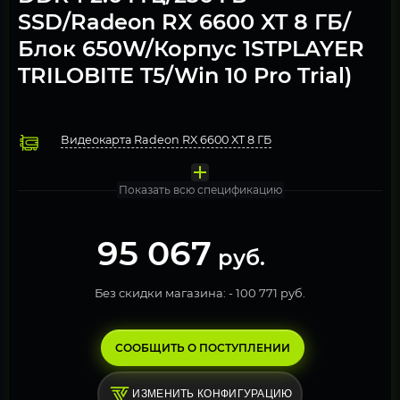
SSD/Radeon RX 6600 XT 8 ГБ/
Блок 650W/Корпус 1STPLAYER
TRILOBITE T5/Win 10 Pro Trial)
Видеокарта Radeon RX 6600 XT 8 ГБ
Процессор Intel Core i5-12600
Охлаждение Кулер для процессора ID-Cooling SE-214-XT
Оперативная память 8Гб DDR4 2666 МГц Netac Basic (N
Материнская плата B760M H DDR4
Блок питания 650W Deepcool 650W PF650 80+ (R-PF650
Компьютерный корпус 1STPLAYER TRILOBITE T5 Black
Операционная система Windows 10 Pro. FREE TRIAL
Твердотельный накопитель SSD 256 ГБ M.2 NVMe Micron
Показать всю спецификацию
95 067
руб.
Без скидки магазина: -
100 771 руб.
СООБЩИТЬ О ПОСТУПЛЕНИИ
ИЗМЕНИТЬ КОНФИГУРАЦИЮ