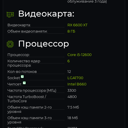
облуживание 3 года)
Видеокарта:
Видеокарта:
RX 6600 XT
Объем видеопамяти:
8 ГБ
Процессор
Процессор:
Core i5-12600
Количество ядер
6
процессора:
Кол-во потоков
12
Socket
LGA1700
Чипсет:
Intel B660
Частота процессора (МГц)
3300
Частота TurboBoost /
4800
TurboCore
Объем кэш памяти 2-го
7.5 Мб
уровня
Объем кэш памяти 3-го
18 Мб
уровня