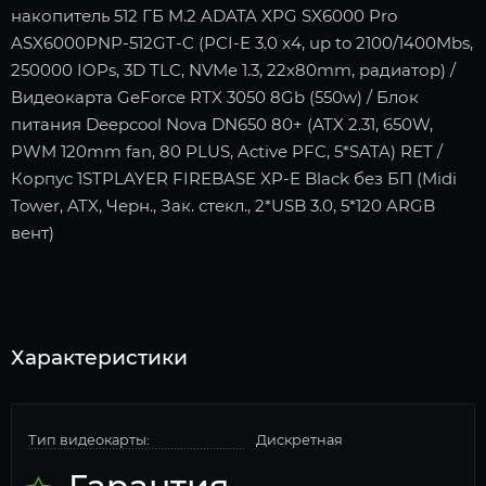
накопитель 512 ГБ M.2 ADATA XPG SX6000 Pro
ASX6000PNP-512GT-C (PCI-E 3.0 x4, up to 2100/1400Mbs,
250000 IOPs, 3D TLC, NVMe 1.3, 22x80mm, радиатор) /
Видеокарта GeForce RTX 3050 8Gb (550w) / Блок
питания Deepcool Nova DN650 80+ (ATX 2.31, 650W,
PWM 120mm fan, 80 PLUS, Active PFC, 5*SATA) RET /
Корпус 1STPLAYER FIREBASE XP-E Black без БП (Midi
Tower, ATX, Черн., Зак. стекл., 2*USB 3.0, 5*120 ARGB
вент)
Характеристики
Тип видеокарты:
Дискретная