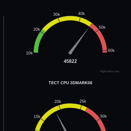
40k
30k
50k
20k
60k
10k
45822
45822
Highcharts.com
ТЕСТ CPU 3DMARK06
25k
20k
30k
15k