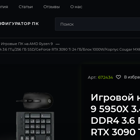
нтия
Cтатьи
Отзывы
О нас
НФИГУРАТОР ПК
Игровые ПК на AMD Ryzen 9
—
3.6 ГГц/256 ГБ SSD/GeForce RTX 3090 Ti 24 ГБ/Блок 1000W/Корпус Cougar MX67
Арт.:
672434
В избра
Игровой 
9 5950X 3
DDR4 3.6 
RTX 3090 