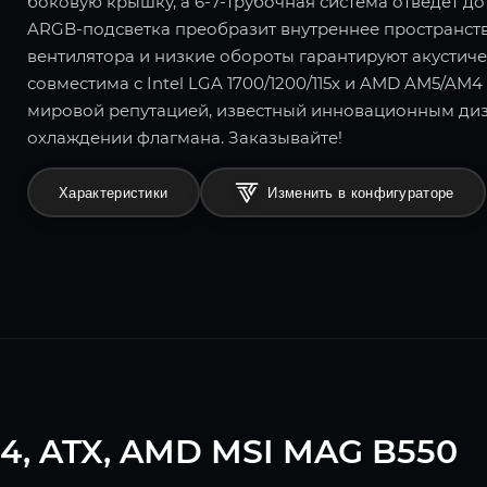
боковую крышку, а 6-7-трубочная система отведет д
ARGB-подсветка преобразит внутреннее пространст
вентилятора и низкие обороты гарантируют акустич
совместима с Intel LGA 1700/1200/115x и AMD AM5/AM4
мировой репутацией, известный инновационным диз
охлаждении флагмана. Заказывайте!
Характеристики
Изменить в конфигураторе
4, ATX, AMD MSI MAG B550