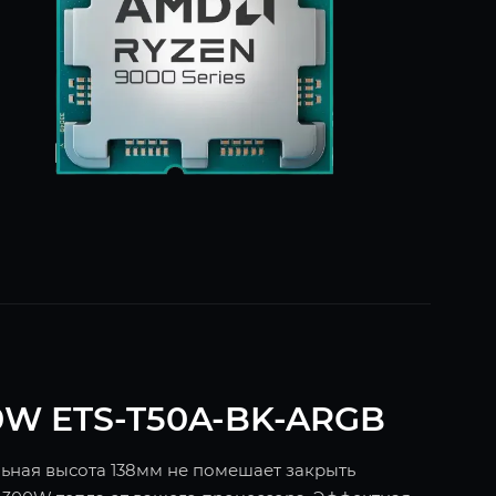
0W ETS-T50A-BK-ARGB
льная высота 138мм не помешает закрыть