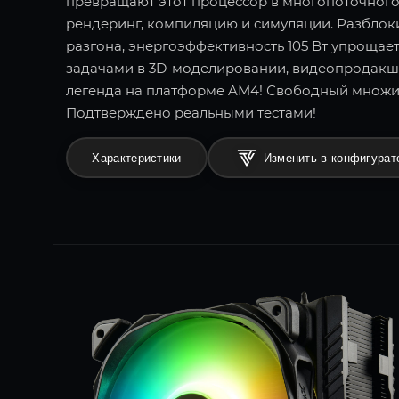
превращают этот процессор в многопоточного
рендеринг, компиляцию и симуляции. Разбло
разгона, энергоэффективность 105 Вт упрощае
задачами в 3D-моделировании, видеопродакш
легенда на платформе AM4! Свободный множи
Подтверждено реальными тестами!
Характеристики
Изменить в конфигурат