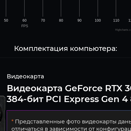
50
60
70
80
90
100
110
1
FPS
Highcharts.
Комплектация компьютера:
Видеокарта
Видеокарта GeForce RTX 3
384-бит PCI Express Gen 
*
Представленные фото видеокарты даны
отличаться в зависимости от конфигура