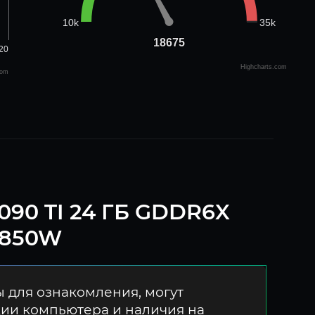
35k
10k
18675
18675
20
Highcharts.com
com
090 TI 24 ГБ GDDR6X
4 850W
 для ознакомления, могут
ции компьютера и наличия на