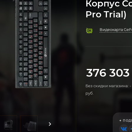
Корпус C
Pro Trial)
Видеокарта GeFor
Процессор AMD 
Охлаждение 23
Оперативная памя
Материнская пл
Блок питания 1
Компьютерный к
Операционная си
376 303
Без скидки магазина: -
руб.
✦ ПОД