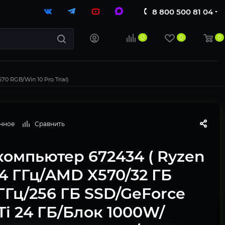
8 800 500 81 04
0
0
0
0 RGB/Win 10 Pro Trial)
нное
Сравнить
компьютер 672434 ( Ryzen
.4 ГГц/AMD X570/32 ГБ
ГГц/256 ГБ SSD/GeForce
Ti 24 ГБ/Блок 1000W/