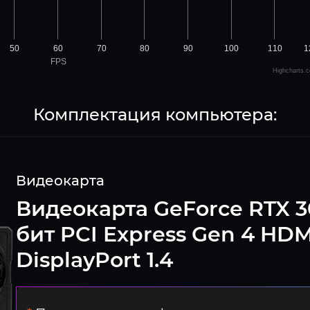
50
60
70
80
90
100
110
1
FPS
Highcharts.
Комплектация компьютера:
Видеокарта
Видеокарта GeForce RTX 3
бит PCI Express Gen 4 HDMI
DisplayPort 1.4