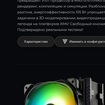
превращают этот процессор в многопоточного
рендеринг, компиляцию и симуляции. Разбло
разгона, энергоэффективность 105 Вт упрощае
задачами в 3D-моделировании, видеопродакш
легенда на платформе AM4! Свободный множи
Подтверждено реальными тестами!
Характеристики
Изменить в конфигурат