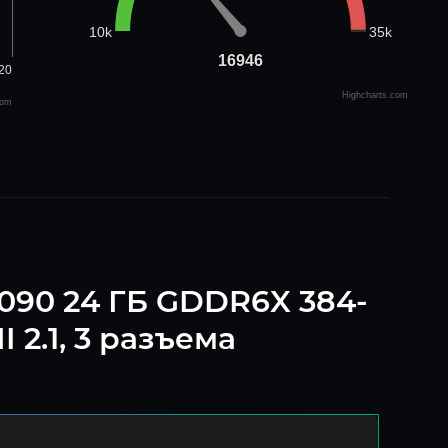
35k
10k
16946
16946
20
Highcharts.com
com
090 24 ГБ GDDR6X 384-
 2.1, 3 разъема