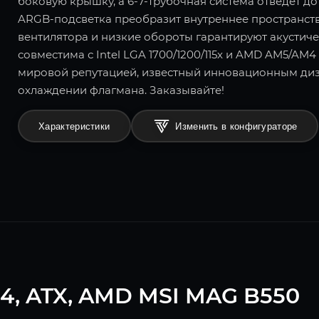
боковую крышку, а 6-7-трубочная система отведет д
ARGB-подсветка преобразит внутреннее пространст
вентилятора и низкие обороты гарантируют акустич
совместима с Intel LGA 1700/1200/115x и AMD AM5/AM4
мировой репутацией, известный инновационным диз
охлаждении флагмана. Заказывайте!
Характеристики
Изменить в конфигураторе
4, ATX, AMD MSI MAG B550