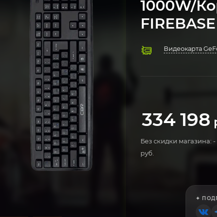
1000W/Ко
FIREBASE 
Видеокарта GeFo
Процессор AMD 
Охлаждение 23
Оперативная памя
Материнская пл
Твердотельный н
Блок питания 1
Компьютерный к
Операционная си
334 198
Без скидки магазина: -
руб.
✦ ПОД