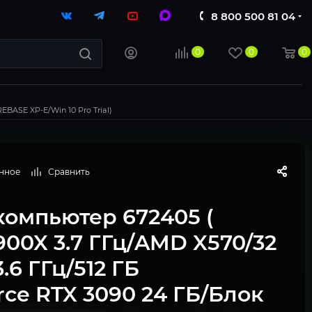
8 800 500 81 04
0
0
0
BASE XP-E/Win 10 Pro Trial)
нное
Сравнить
компьютер 672405 (
900X 3.7 ГГц/AMD X570/32
.6 ГГц/512 ГБ
ce RTX 3090 24 ГБ/Блок