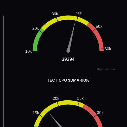
40k
30k
50k
20k
60k
10k
39294
39294
Highcharts.com
ТЕСТ CPU 3DMARK06
25k
20k
30k
15k