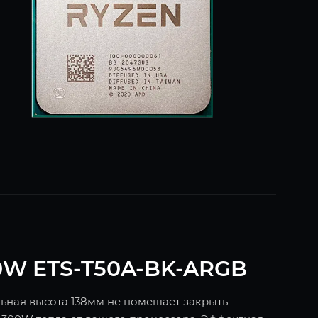
0W ETS-T50A-BK-ARGB
льная высота 138мм не помешает закрыть