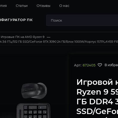
нтия
Cтатьи
Отзывы
О нас
НФИГУРАТОР ПК
Игровые ПК на AMD Ryzen 9
—
3.6 ГГц/512 ГБ SSD/GeForce RTX 3090 24 ГБ/Блок 1000W/Корпус 1STPLAYER FIRE
Арт.:
672405
В избра
Игровой 
Ryzen 9 5
ГБ DDR4 3
SSD/GeFor