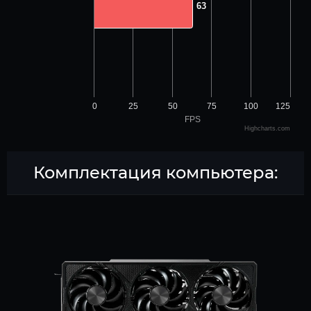
63
63
0
25
50
75
100
125
FPS
Highcharts.com
Комплектация компьютера: