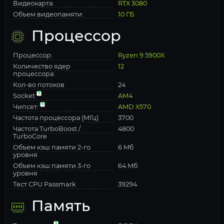
Видеокарта:
RTX 3080
Объем видеопамяти:
10 ГБ
Процессор
Процессор:
Ryzen 9 5900X
Количество ядер
12
процессора:
Кол-во потоков
24
Socket
AM4
Чипсет:
AMD X570
Частота процессора (МГц)
3700
Частота TurboBoost /
4800
TurboCore
Объем кэш памяти 2-го
6 Мб
уровня
Объем кэш памяти 3-го
64 Мб
уровня
Тест CPU Passmark
39294
Память