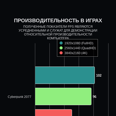
ПРОИЗВОДИТЕЛЬНОСТЬ В ИГРАХ
ПОЛУЧЕННЫЕ ПОКАЗАТЕЛИ FPS ЯВЛЯЮТСЯ
УСРЕДНЕННЫМИ И СЛУЖАТ ДЛЯ ДЕМОНСТРАЦИИ
ОТНОСИТЕЛЬНОЙ ПРОИЗВОДИТЕЛЬНОСТИ
КОМПЬЮТЕРА
1920x1080 (FullHD)
2560x1440 (QuadHD)
3840x2160 (4K)
102
102
96
96
Cyberpunk 2077