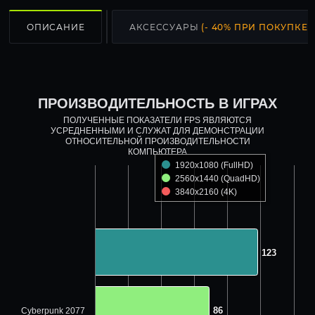
ОПИСАНИЕ
АКСЕССУАРЫ
(- 40% ПРИ ПОКУПКЕ С
ПРОИЗВОДИТЕЛЬНОСТЬ В ИГРАХ
ПОЛУЧЕННЫЕ ПОКАЗАТЕЛИ FPS ЯВЛЯЮТСЯ
УСРЕДНЕННЫМИ И СЛУЖАТ ДЛЯ ДЕМОНСТРАЦИИ
ОТНОСИТЕЛЬНОЙ ПРОИЗВОДИТЕЛЬНОСТИ
КОМПЬЮТЕРА
1920x1080 (FullHD)
2560x1440 (QuadHD)
3840x2160 (4K)
123
123
86
86
Cyberpunk 2077