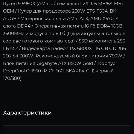
Ryzen 9 5950X (AM4, объем кэша L2/L3: 6 МБ/64 МБ)
OEM / Кулер для процессора 230W ETS-T50A-BK-
ARGB / Материнская плата AM4, ATX, AMD X570, 4
слота DDR4 / Оперативная память 16 Гб DDR4 16GB
3600MHZ 2 модуля по 8 Гб (Цена актуальна только в
составе готового компьютера) / SSD накопитель 256
ГБ M.2 / Видеокарта Radeon RX 6800XT 16 GB GDDR6
256-bit 300W Рекомендуемый блок питания 750W /
Блок питания Gigabyte ATX 850W Gold / Корпус
DeepCool CH560 (R-CH560-BKAPE4-G-1) черный
170/380)
Характеристики