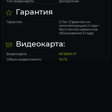
Тип видеокарты:
Дискретная
Гарантия
Гарантия:
5 Лет. (Гарантия на
комплектующие 2 года +
Бесплатное сервисное
облуживание 3 года)
Видеокарта:
Видеокарта:
RX 6800 XT
Объем видеопамяти:
16 ГБ
Процессор
Процессор:
Ryzen 9 5950X
Количество ядер
16
процессора:
Кол-во потоков
32
Socket
AM4
Чипсет:
AMD X570
Частота процессора (МГц)
3400