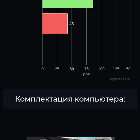
43
43
0
25
50
75
100
125
150
FPS
Highcharts.com
Комплектация компьютера: