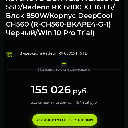
SSD/Radeon RX 6800 XT 16 ГБ/
Блок 850W/Корпус DeepCool
CH560 (R-CH560-BKAPE4-G-1)
Черный/Win 10 Pro Trial)
Видеокарта Radeon RX 6800XT 16 ГБ
Процессор AMD Ryzen 9 5950X
Охлаждение 230W ETS-T50A-BK-ARGB
Оперативная память 16 ГБ DDR4 3600 МГц 2 модуля по 8Гб 
Материнская плата AMD MSI X570-A PRO
Блок питания 850W Gigabyte GP-UD850GM
Компьютерный корпус Be Quiet! PURE BASE 500 Metalic 
Операционная система Windows 10 Pro. FREE TRIAL
Твердотельный накопитель SSD 256 ГБ M.2 NVMe Micron
Показать всю спецификацию
155 026
руб.
Без скидки магазина: -
164 328 руб.
СООБЩИТЬ О ПОСТУПЛЕНИИ