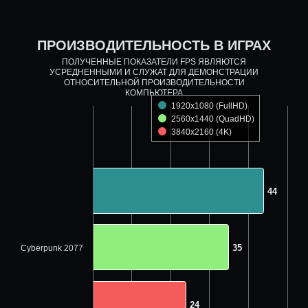
ПРОИЗВОДИТЕЛЬНОСТЬ В ИГРАХ
ПОЛУЧЕННЫЕ ПОКАЗАТЕЛИ FPS ЯВЛЯЮТСЯ
УСРЕДНЕННЫМИ И СЛУЖАТ ДЛЯ ДЕМОНСТРАЦИИ
ОТНОСИТЕЛЬНОЙ ПРОИЗВОДИТЕЛЬНОСТИ
КОМПЬЮТЕРА
1920x1080 (FullHD)
2560x1440 (QuadHD)
3840x2160 (4K)
44
44
35
35
Cyberpunk 2077
24
24