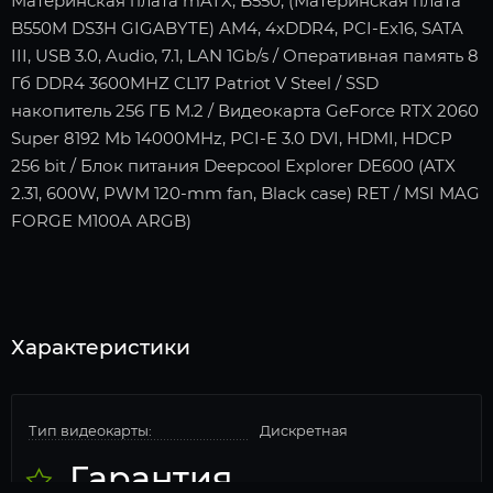
Материнская плата mATX, B550, (Материнская плата
B550M DS3H GIGABYTE) AM4, 4xDDR4, PCI-Ex16, SATA
III, USB 3.0, Audio, 7.1, LAN 1Gb/s / Оперативная память 8
Гб DDR4 3600MHZ CL17 Patriot V Steel / SSD
накопитель 256 ГБ M.2 / Видеокарта GeForce RTX 2060
Super 8192 Mb 14000MHz, PCI-E 3.0 DVI, HDMI, HDCP
256 bit / Блок питания Deepcool Explorer DE600 (ATX
2.31, 600W, PWM 120-mm fan, Black case) RET / MSI MAG
FORGE M100A ARGB)
Характеристики
Тип видеокарты:
Дискретная
Гарантия