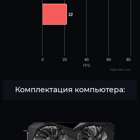
22
22
0
20
40
60
80
FPS
Highcharts.com
Комплектация компьютера: