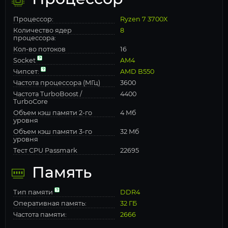
Процессор:
Ryzen 7 3700X
Количество ядер
8
процессора:
Кол-во потоков
16
Socket
AM4
Чипсет:
AMD B550
Частота процессора (МГц)
3600
Частота TurboBoost /
4400
TurboCore
Объем кэш памяти 2-го
4 Мб
уровня
Объем кэш памяти 3-го
32 Мб
уровня
Тест CPU Passmark
22695
Память
Тип памяти
DDR4
Оперативная память:
32 ГБ
Частота памяти:
2666