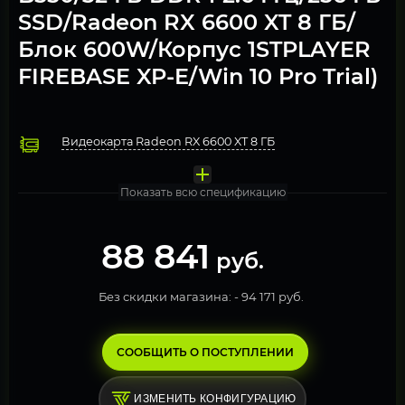
SSD/Radeon RX 6600 XT 8 ГБ/
Блок 600W/Корпус 1STPLAYER
FIREBASE XP-E/Win 10 Pro Trial)
Видеокарта Radeon RX 6600 XT 8 ГБ
Процессор AMD Ryzen 7 3700X
Охлаждение Deepcool AG400 BK ARGB
Оперативная память 32 ГБ DDR4 3600 МГц, 2 модуля по 16Г
Материнская плата ASRock B550M PRO4
Блок питания 600W Zalman ZM600-LXII
Компьютерный корпус 1STPLAYER FIREBASE XP-E
Операционная система Windows 10 Pro. FREE TRIAL
Твердотельный накопитель SSD 256 ГБ M.2 NVMe Micron
Показать всю спецификацию
88 841
руб.
Без скидки магазина: -
94 171 руб.
СООБЩИТЬ О ПОСТУПЛЕНИИ
ИЗМЕНИТЬ КОНФИГУРАЦИЮ