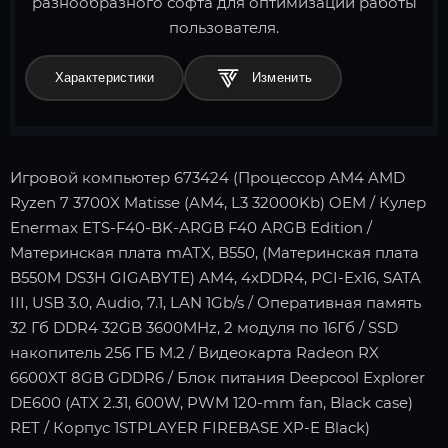
разнообразного софта для оптимизации работы
пользователя.
Характеристики
Игровой компьютер 673424 (Процессор AM4 AMD
Ryzen 7 3700X Matisse (AM4, L3 32000Kb) OEM / Кулер
Enermax ETS-F40-BK-ARGB F40 ARGB Edition /
Материнская плата mATX, B550, (Материнская плата
B550M DS3H GIGABYTE) AM4, 4xDDR4, PCI-Ex16, SATA
III, USB 3.0, Audio, 7.1, LAN 1Gb/s / Оперативная память
32 Гб DDR4 32GB 3600MHz, 2 модуля по 16Гб / SSD
накопитель 256 ГБ M.2 / Видеокарта Radeon RX
6600XT 8GB GDDR6 / Блок питания Deepcool Explorer
DE600 (ATX 2.31, 600W, PWM 120-mm fan, Black case)
RET / Корпус 1STPLAYER FIREBASE XP-E Black)