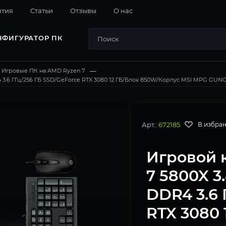
нтия
Cтатьи
Отзывы
О нас
НФИГУРАТОР ПК
Игровые ПК на AMD Ryzen 7
—
 3.6 ГГц/256 ГБ SSD/GeForce RTX 3080 12 ГБ/Блок 850W/Корпус MSI MPG GUNGNI
Арт.:
672185
В избра
Игровой к
7 5800X 3
DDR4 3.6 
RTX 3080