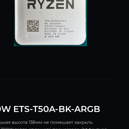
0W ETS-T50A-BK-ARGB
льная высота 138мм не помешает закрыть