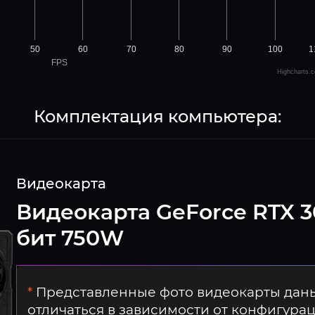
50
60
70
80
90
100
1
FPS
Highcharts.
Комплектация компьютера:
Видеокарта
Видеокарта GeForce RTX 3
бит 750W
*
Представленные фото видеокарты даны
отличаться в зависимости от конфигура