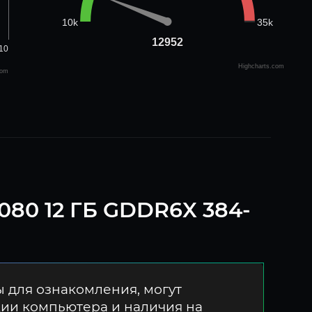
35k
10k
12952
12952
10
Highcharts.com
com
080 12 ГБ GDDR6X 384-
 для ознакомления, могут
ции компьютера и наличия на