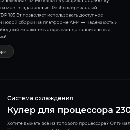
риложениях. 32 Мб кэша L3 ускоряют обработку
ом и многозадачностью. Разблокированный
DP 105 Вт позволяет использовать доступное
и новой сборки на платформе AM4 — надёжность и
ободный множитель открывает дополнительные
ми!
оре
Система охлаждения
Кулер для процессора 23
Хотите выжать всё из топового процессора? Оптима