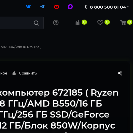
8 800 500 81 04
0
0
0
R 110R/Win 10 Pro Trial)
нное
Сравнить
омпьютер 672185 ( Ryzen
.8 ГГц/AMD B550/16 ГБ
ГГц/256 ГБ SSD/GeForce
 12 ГБ/Блок 850W/Корпус