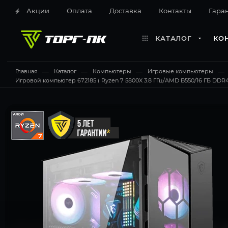
Акции
Оплата
Доставка
Контакты
Гара
КАТАЛОГ
КО
Главная
—
Каталог
—
Компьютеры
—
Игровые компьютеры
—
Игровой компьютер 672185 ( Ryzen 7 5800X 3.8 ГГц/AMD B550/16 ГБ DDR4