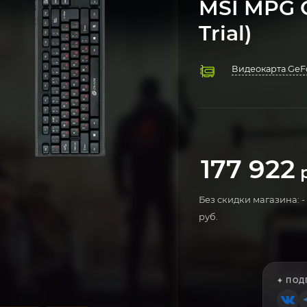
MSI MPG 
Trial)
Видеокарта GeFo
Процессор AMD 
Охлаждение 23
Оперативная памя
Материнская пл
Блок питания 8
Компьютерный к
Операционная си
177 922
р
Без скидки магазина: -
руб.
✦ ПОД