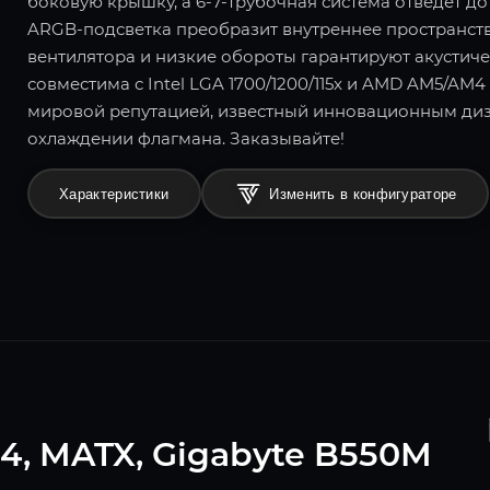
боковую крышку, а 6-7-трубочная система отведет д
ARGB-подсветка преобразит внутреннее пространст
вентилятора и низкие обороты гарантируют акустич
совместима с Intel LGA 1700/1200/115x и AMD AM5/AM4
мировой репутацией, известный инновационным диз
охлаждении флагмана. Заказывайте!
Характеристики
Изменить в конфигураторе
4, MATX, Gigabyte B550M