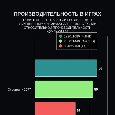
ПРОИЗВОДИТЕЛЬНОСТЬ В ИГРАХ
ПОЛУЧЕННЫЕ ПОКАЗАТЕЛИ FPS ЯВЛЯЮТСЯ
УСРЕДНЕННЫМИ И СЛУЖАТ ДЛЯ ДЕМОНСТРАЦИИ
ОТНОСИТЕЛЬНОЙ ПРОИЗВОДИТЕЛЬНОСТИ
КОМПЬЮТЕРА
1920x1080 (FullHD)
2560x1440 (QuadHD)
3840x2160 (4K)
86
86
80
80
Cyberpunk 2077
56
56