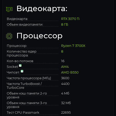
Видеокарта:
Видеокарта:
RTX 3070 Ti
Объем видеопамяти:
8 ГБ
Процессор
Процессор:
Ryzen 7 3700X
Количество ядер
8
процессора:
Кол-во потоков
16
Socket
AM4
Чипсет:
AMD B550
Частота процессора (МГц)
3600
Частота TurboBoost /
4400
TurboCore
Объем кэш памяти 2-го
4 Мб
уровня
Объем кэш памяти 3-го
32 Мб
уровня
Тест CPU Passmark
22695