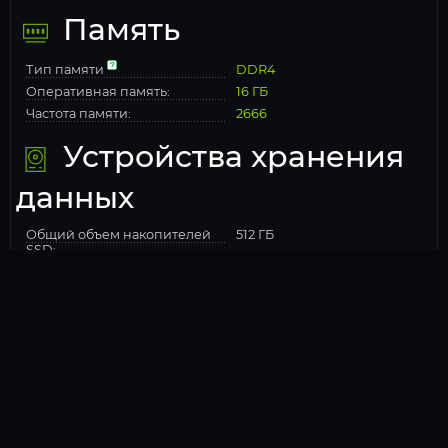
Память
Тип памяти
DDR4
Оперативная память:
16 ГБ
Частота памяти:
2666
Устройства хранения
данных
Общий объем накопителей
512 ГБ
SSD:
Конфигурация накопителей:
SSD
Операционная
система
Операционная система:
Windows 10 Pro Trial
Мощность