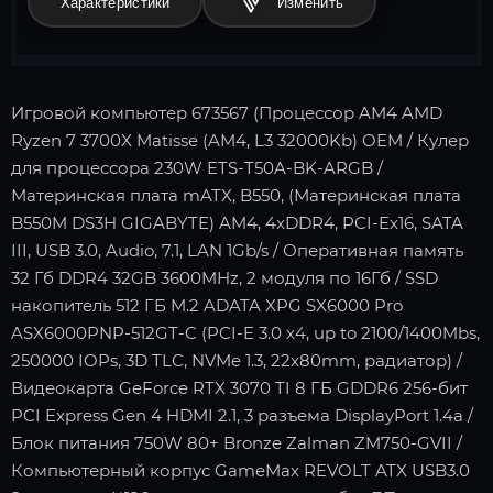
Характеристики
Игровой компьютер 673567 (Процессор AM4 AMD
Ryzen 7 3700X Matisse (AM4, L3 32000Kb) OEM / Кулер
для процессора 230W ETS-T50A-BK-ARGB /
Материнская плата mATX, B550, (Материнская плата
B550M DS3H GIGABYTE) AM4, 4xDDR4, PCI-Ex16, SATA
III, USB 3.0, Audio, 7.1, LAN 1Gb/s / Оперативная память
32 Гб DDR4 32GB 3600MHz, 2 модуля по 16Гб / SSD
накопитель 512 ГБ M.2 ADATA XPG SX6000 Pro
ASX6000PNP-512GT-C (PCI-E 3.0 x4, up to 2100/1400Mbs,
250000 IOPs, 3D TLC, NVMe 1.3, 22x80mm, радиатор) /
Видеокарта GeForce RTX 3070 TI 8 ГБ GDDR6 256-бит
PCI Express Gen 4 HDMI 2.1, 3 разъема DisplayPort 1.4a /
Блок питания 750W 80+ Bronze Zalman ZM750-GVII /
Компьютерный корпус GameMax REVOLT ATX USB3.0