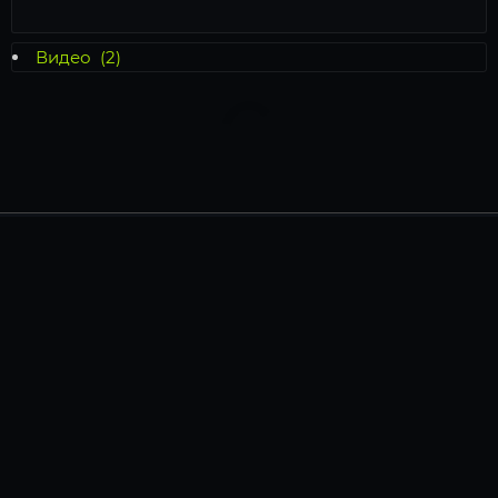
Видео
(2)
КАТАЛОГ
ИГРОВЫЕ КОМПЬЮТЕРЫ
НОУТБУКИ
КОНФИГУРАТОР ПК
АКЦИИ