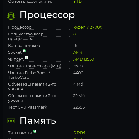
Объем видеопамяти:
8 ГБ
Процессор
Процессор:
Ryzen 7 3700X
Количество ядер
8
процессора:
Кол-во потоков
16
Socket
AM4
Чипсет:
AMD B550
Частота процессора (МГц)
3600
Частота TurboBoost /
4400
TurboCore
Объем кэш памяти 2-го
4 Мб
уровня
Объем кэш памяти 3-го
32 Мб
уровня
Тест CPU Passmark
22695
Память
Тип памяти
DDR4