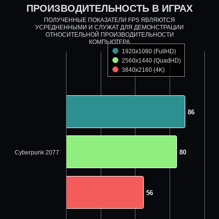
ПРОИЗВОДИТЕЛЬНОСТЬ В ИГРАХ
ПОЛУЧЕННЫЕ ПОКАЗАТЕЛИ FPS ЯВЛЯЮТСЯ
УСРЕДНЕННЫМИ И СЛУЖАТ ДЛЯ ДЕМОНСТРАЦИИ
ОТНОСИТЕЛЬНОЙ ПРОИЗВОДИТЕЛЬНОСТИ
КОМПЬЮТЕРА
1920x1080 (FullHD)
2560x1440 (QuadHD)
3840x2160 (4K)
86
86
80
80
Cyberpunk 2077
56
56