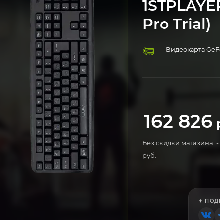
1STPLAYE
Pro Trial)
Видеокарта GeFo
Процессор AMD 
Охлаждение 23
Оперативная памя
Материнская пл
Блок питания 75
Компьютерный к
Операционная си
162 826
р
Без скидки магазина: -
руб.
✦ ПОД