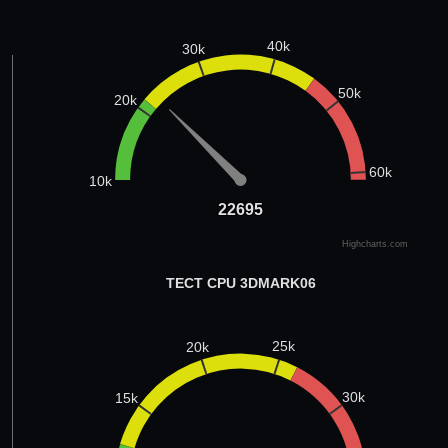
40k
30k
50k
20k
60k
10k
22695
22695
Highcharts.com
ТЕСТ CPU 3DMARK06
25k
20k
30k
15k