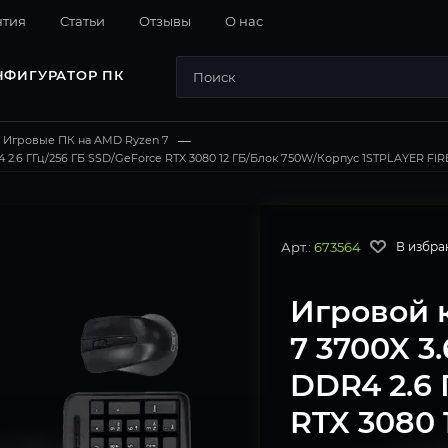
нтия
Cтатьи
Отзывы
О нас
НФИГУРАТОР ПК
Игровые ПК на AMD Ryzen 7
—
2.6 ГГц/256 ГБ SSD/GeForce RTX 3080 12 ГБ/Блок 750W/Корпус 1STPLAYER FIREB
Арт.:
673564
В избра
Игровой 
7 3700X 3
DDR4 2.6 
RTX 3080 