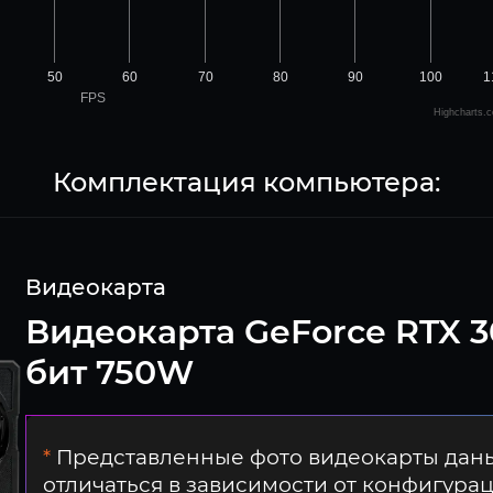
50
60
70
80
90
100
1
FPS
Highcharts.
Комплектация компьютера:
Видеокарта
Видеокарта GeForce RTX 3
бит 750W
*
Представленные фото видеокарты даны
отличаться в зависимости от конфигура