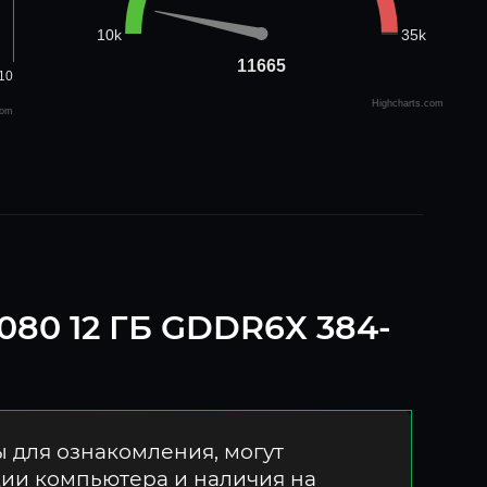
35k
10k
11665
11665
10
Highcharts.com
com
080 12 ГБ GDDR6X 384-
 для ознакомления, могут
ции компьютера и наличия на