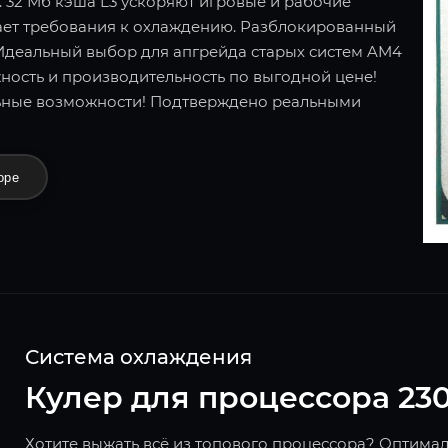
 32 Мб кэша L3 ускоряют игровые и рабочие
ает требования к охлаждению. Разблокированный
 Идеальный выбор для апгрейда старых систем AM4
ность и производительность по выгодной цене!
ьные возможности! Подтверждено реальными
оре
Система охлаждения
Кулер для процессора 23
Хотите выжать всё из топового процессора? Оптима