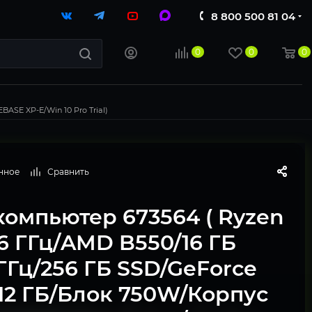
8 800 500 81 04
0
0
0
ASE XP-E/Win 10 Pro Trial)
нное
Сравнить
компьютер 673564 ( Ryzen
.6 ГГц/AMD B550/16 ГБ
ГГц/256 ГБ SSD/GeForce
12 ГБ/Блок 750W/Корпус