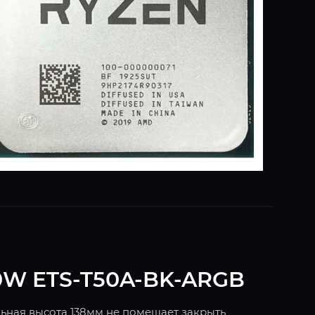
0W ETS-T50A-BK-ARGB
льная высота 138мм не помешает закрыть