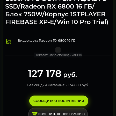
SSD/Radeon RX 6800 16 ГБ/
Блок 750W/Корпус 1STPLAYER
FIREBASE XP-E/Win 10 Pro Trial)
Видеокарта Radeon RX 6800 16 ГБ
Процессор AMD Ryzen 7 3700X
Охлаждение 230W ETS-T50A-BK-ARGB
Оперативная память 16Гб DDR4 2666 МГц 2 модуля по 8Гб (
Материнская плата ASRock B550M PRO4
Твердотельный накопитель M.2 512 Gb PCI-Express NVMe 
Блок питания 750W Deepcool PK750D / 80 PLUS Bronze 
Компьютерный корпус 1STPLAYER FIREBASE XP-E
Операционная система Windows 10 Pro. FREE TRIAL
Показать всю спецификацию
127 178
руб.
Без скидки магазина: -
134 809 руб.
СООБЩИТЬ О ПОСТУПЛЕНИИ
ИЗМЕНИТЬ КОНФИГУРАЦИЮ