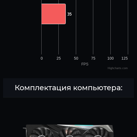
35
35
0
25
50
75
100
125
FPS
Highcharts.com
Комплектация компьютера: