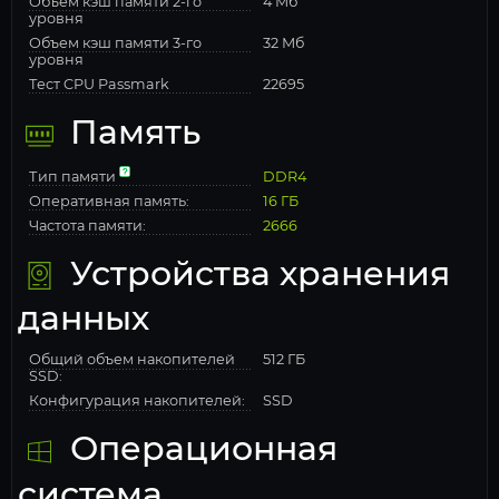
Объем кэш памяти 2-го
4 Мб
уровня
Объем кэш памяти 3-го
32 Мб
уровня
Тест CPU Passmark
22695
Память
Тип памяти
DDR4
Оперативная память:
16 ГБ
Частота памяти:
2666
Устройства хранения
данных
Общий объем накопителей
512 ГБ
SSD:
Конфигурация накопителей:
SSD
Операционная
система