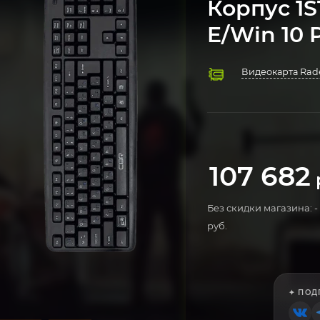
Корпус 1
E/Win 10 P
Видеокарта Rade
Процессор AMD 
Охлаждение 23
Оперативная памя
Материнская пл
Блок питания 75
Компьютерный к
Операционная си
107 682
Без скидки магазина: -
руб.
✦ ПОД