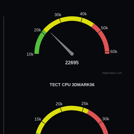
40k
30k
50k
20k
60k
10k
22695
22695
Highcharts.com
ТЕСТ CPU 3DMARK06
25k
20k
30k
15k