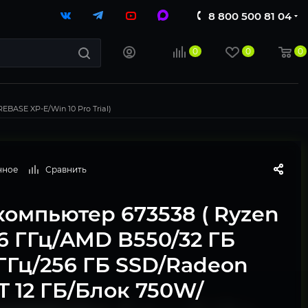
8 800 500 81 04
0
0
0
BASE XP-E/Win 10 Pro Trial)
нное
Сравнить
компьютер 673538 ( Ryzen
.6 ГГц/AMD B550/32 ГБ
ГГц/256 ГБ SSD/Radeon
T 12 ГБ/Блок 750W/