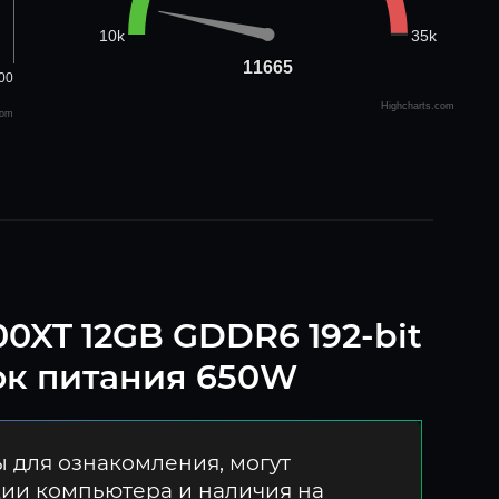
35k
10k
11665
11665
00
Highcharts.com
com
0XT 12GB GDDR6 192-bit
к питания 650W
 для ознакомления, могут
ции компьютера и наличия на