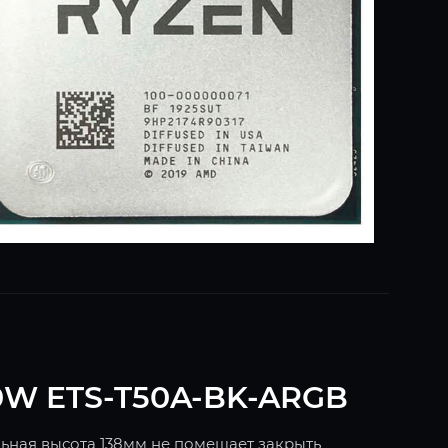
0W ETS-T50A-BK-ARGB
льная высота 138мм не помешает закрыть