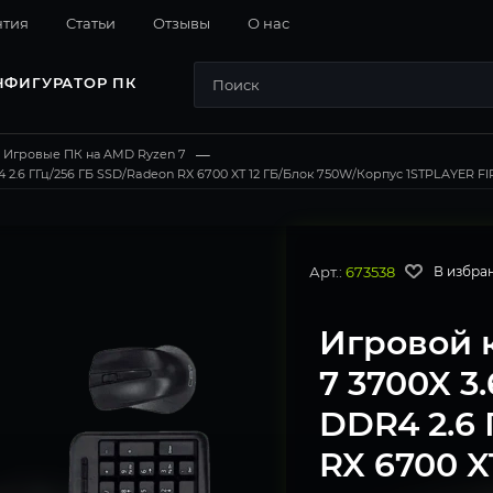
нтия
Cтатьи
Отзывы
О нас
НФИГУРАТОР ПК
Игровые ПК на AMD Ryzen 7
—
2.6 ГГц/256 ГБ SSD/Radeon RX 6700 XT 12 ГБ/Блок 750W/Корпус 1STPLAYER FIRE
Арт.:
673538
В избра
Игровой 
7 3700X 3
DDR4 2.6 
RX 6700 X