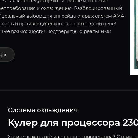
 32 Мб кэша L3 ускоряют игровые и рабочие
ает требования к охлаждению. Разблокированный
 Идеальный выбор для апгрейда старых систем AM4
ность и производительность по выгодной цене!
ьные возможности! Подтверждено реальными
оре
Система охлаждения
Кулер для процессора 23
Хотите выжать всё из топового процессора? Оптима