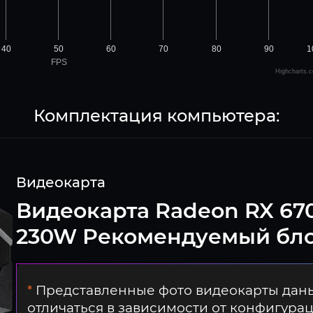
40
50
60
70
80
90
1
FPS
Highcharts.
Комплектация компьютера:
Видеокарта
Видеокарта Radeon RX 670
230W Рекомендуемый бло
*
Представленные фото видеокарты даны
отличаться в зависимости от конфигура