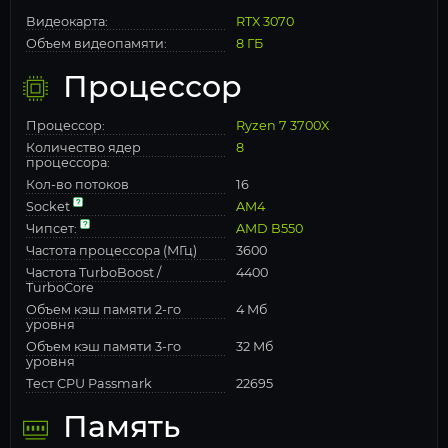
Видеокарта:
RTX 3070
Объем видеопамяти:
8 ГБ
Процессор
Процессор:
Ryzen 7 3700X
Количество ядер
8
процессора:
Кол-во потоков
16
Socket
AM4
Чипсет:
AMD B550
Частота процессора (МГц)
3600
Частота TurboBoost /
4400
TurboCore
Объем кэш памяти 2-го
4 Мб
уровня
Объем кэш памяти 3-го
32 Мб
уровня
Тест CPU Passmark
22695
Память