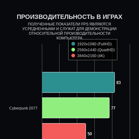
ПРОИЗВОДИТЕЛЬНОСТЬ В ИГРАХ
ПОЛУЧЕННЫЕ ПОКАЗАТЕЛИ FPS ЯВЛЯЮТСЯ
УСРЕДНЕННЫМИ И СЛУЖАТ ДЛЯ ДЕМОНСТРАЦИИ
ОТНОСИТЕЛЬНОЙ ПРОИЗВОДИТЕЛЬНОСТИ
КОМПЬЮТЕРА
1920x1080 (FullHD)
2560x1440 (QuadHD)
3840x2160 (4K)
83
83
77
77
Cyberpunk 2077
50
50