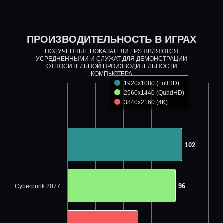
ПРОИЗВОДИТЕЛЬНОСТЬ В ИГРАХ
ПОЛУЧЕННЫЕ ПОКАЗАТЕЛИ FPS ЯВЛЯЮТСЯ
УСРЕДНЕННЫМИ И СЛУЖАТ ДЛЯ ДЕМОНСТРАЦИИ
ОТНОСИТЕЛЬНОЙ ПРОИЗВОДИТЕЛЬНОСТИ
КОМПЬЮТЕРА
1920x1080 (FullHD)
2560x1440 (QuadHD)
3840x2160 (4K)
102
102
96
96
Cyberpunk 2077