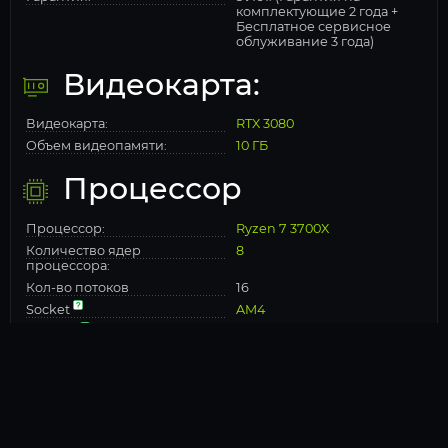
комплектующие 2 года +
Бесплатное сервисное
облуживание 3 года)
Видеокарта:
Видеокарта:
RTX 3080
Объем видеопамяти:
10 ГБ
Процессор
Процессор:
Ryzen 7 3700X
Количество ядер
8
процессора:
Кол-во потоков
16
Socket
AM4
Чипсет:
AMD B550
Частота процессора (МГц)
3600
Частота TurboBoost /
4400
TurboCore
Объем кэш памяти 2-го
4 Мб
уровня