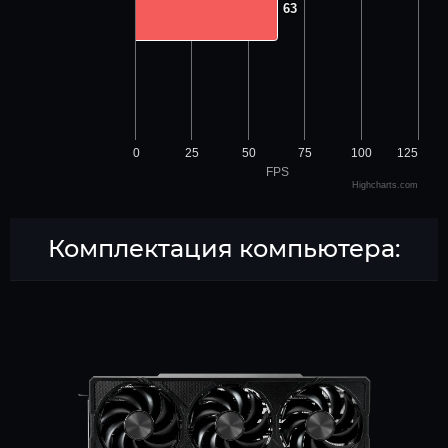
63
63
0
25
50
75
100
125
FPS
Highcharts.com
Комплектация компьютера: