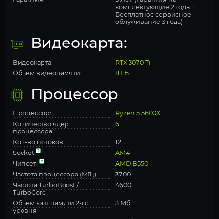
комплектующие 2 года +
Бесплатное сервисное
облуживание 3 года)
Видеокарта:
Видеокарта:
RTX 3070 Ti
Объем видеопамяти:
8 ГБ
Процессор
Процессор:
Ryzen 5 5600X
Количество ядер
6
процессора:
Кол-во потоков
12
Socket
AM4
Чипсет:
AMD B550
Частота процессора (МГц)
3700
Частота TurboBoost /
4600
TurboCore
Объем кэш памяти 2-го
3 Мб
уровня