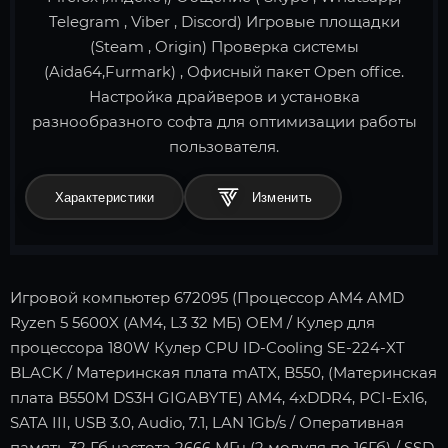
Telegram , Viber , Discord) Игровые площадки
(Steam , Origin) Проверка системы
(Aida64,Furmark) , Офисный пакет Open office.
Настройка драйверов и установка
разнообразного софта для оптимизации работы
пользователя.
Характеристики
Игровой компьютер 672095 (Процессор AM4 AMD
Ryzen 5 5600X (AM4, L3 32 МБ) OEM / Кулер для
процессора 180W Кулер CPU ID-Cooling SE-224-XT
BLACK / Материнская плата mATX, B550, (Материнская
плата B550M DS3H GIGABYTE) AM4, 4xDDR4, PCI-Ex16,
SATA III, USB 3.0, Audio, 7.1, LAN 1Gb/s / Оперативная
память 32 Гб частота 2666 МГц (2 модуля по 16Гб) / SSD