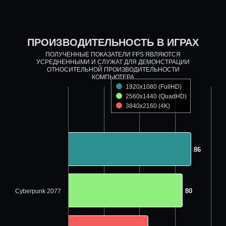
ПРОИЗВОДИТЕЛЬНОСТЬ В ИГРАХ
ПОЛУЧЕННЫЕ ПОКАЗАТЕЛИ FPS ЯВЛЯЮТСЯ
УСРЕДНЕННЫМИ И СЛУЖАТ ДЛЯ ДЕМОНСТРАЦИИ
ОТНОСИТЕЛЬНОЙ ПРОИЗВОДИТЕЛЬНОСТИ
КОМПЬЮТЕРА
1920x1080 (FullHD)
2560x1440 (QuadHD)
3840x2160 (4K)
86
86
80
80
Cyberpunk 2077