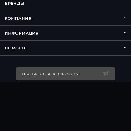
БРЕНДЫ
КОМПАНИЯ
ИНФОРМАЦИЯ
ПОМОЩЬ
Подписаться на рассылку
8 800 500 81 04
info@torg-pc.ru
г.Москва, ул. Сущевский вал, д. 5
стр. 20 ТК "Савеловский" 1-й этаж
павильон К8