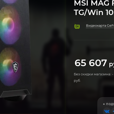
MSI MAG 
TG/Win 10 
Видеокарта GeFo
Процессор AMD 
Охлаждение Куле
Оперативная пам
Материнская пл
Твердотельный н
Блок питания 6
Компьютерный к
Операционная си
65 607
р
Без скидки магазина: -
руб.
✦ ПОД