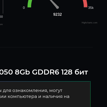
35k
0
9232
9232
50
Highcharts.com
com
050 8Gb GDDR6 128 бит
 для ознакомления, могут
ции компьютера и наличия на