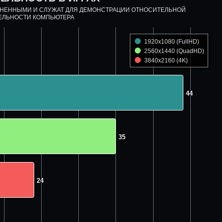
ДНЕННЫМИ И СЛУЖАТ ДЛЯ ДЕМОНСТРАЦИИ ОТНОСИТЕЛЬНОЙ
ЕЛЬНОСТИ КОМПЬЮТЕРА
1920x1080 (FullHD)
2560x1440 (QuadHD)
3840x2160 (4K)
44
44
35
35
24
24