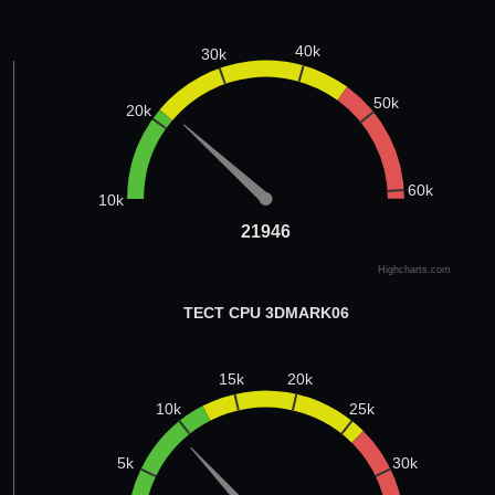
40k
30k
50k
20k
60k
10k
21946
21946
Highcharts.com
ТЕСТ CPU 3DMARK06
20k
15k
25k
10k
30k
5k