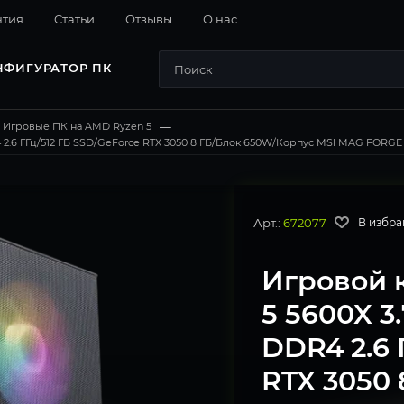
нтия
Cтатьи
Отзывы
О нас
НФИГУРАТОР ПК
Игровые ПК на AMD Ryzen 5
—
2.6 ГГц/512 ГБ SSD/GeForce RTX 3050 8 ГБ/Блок 650W/Корпус MSI MAG FORGE M
Арт.:
672077
В избра
Игровой 
5 5600X 3
DDR4 2.6 
RTX 3050