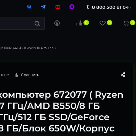
8 800 500 81 04
0
0
0
100R ARGB TG/Win 10 Pro Trial)
нное
Сравнить
компьютер 672077 ( Ryzen
.7 ГГц/AMD B550/8 ГБ
ГГц/512 ГБ SSD/GeForce
 8 ГБ/Блок 650W/Корпус