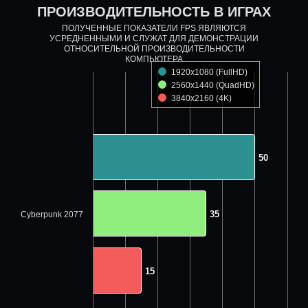
ПРОИЗВОДИТЕЛЬНОСТЬ В ИГРАХ
ПОЛУЧЕННЫЕ ПОКАЗАТЕЛИ FPS ЯВЛЯЮТСЯ
УСРЕДНЕННЫМИ И СЛУЖАТ ДЛЯ ДЕМОНСТРАЦИИ
ОТНОСИТЕЛЬНОЙ ПРОИЗВОДИТЕЛЬНОСТИ
КОМПЬЮТЕРА
1920x1080 (FullHD)
2560x1440 (QuadHD)
3840x2160 (4K)
50
50
35
35
Cyberpunk 2077
15
15