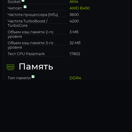
Socket
AM4
Чипсет:
AMD B450
Частота процессора (МГц)
3600
Частота TurboBoost /
4200
TurboCore
Объем кэш памяти 2-го
3 Мб
уровня
Объем кэш памяти 3-го
32 Мб
уровня
Тест CPU Passmark
17802
Память
Тип памяти
DDR4
Оперативная память:
8 ГБ
Частота памяти:
2666
Устройства хранения
данных
Общий объем накопителей
256 ГБ
SSD: