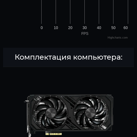
0
10
20
30
40
50
60
FPS
Highcharts.com
Комплектация компьютера: