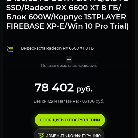
SSD/Radeon RX 6600 XT 8 ГБ/
Блок 600W/Корпус 1STPLAYER
FIREBASE XP-E/Win 10 Pro Trial)
Видеокарта Radeon RX 6600 XT 8 ГБ
Процессор AMD Ryzen 5 3600
Охлаждение Deepcool AG300
Оперативная память 32 ГБ DDR4 2666 МГц Netac Basic (
Материнская плата Asus Prime B450M-K II
Твердотельный накопитель M.2 512 Gb PCI-Express NVMe 
Блок питания 600W Zalman ZM600-LXII
Компьютерный корпус 1STPLAYER FIREBASE XP-E
Операционная система Windows 10 Pro. FREE TRIAL
Показать всю спецификацию
78 402
руб.
Без скидки магазина: -
83 106 руб.
СООБЩИТЬ О ПОСТУПЛЕНИИ
ИЗМЕНИТЬ КОНФИГУРАЦИЮ