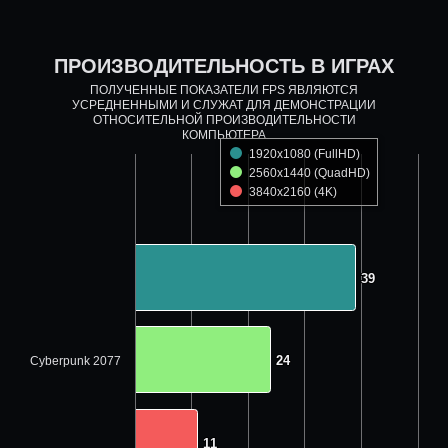
ПРОИЗВОДИТЕЛЬНОСТЬ В ИГРАХ
ПОЛУЧЕННЫЕ ПОКАЗАТЕЛИ FPS ЯВЛЯЮТСЯ
УСРЕДНЕННЫМИ И СЛУЖАТ ДЛЯ ДЕМОНСТРАЦИИ
ОТНОСИТЕЛЬНОЙ ПРОИЗВОДИТЕЛЬНОСТИ
КОМПЬЮТЕРА
1920x1080 (FullHD)
2560x1440 (QuadHD)
3840x2160 (4K)
39
39
24
24
Cyberpunk 2077
11
11