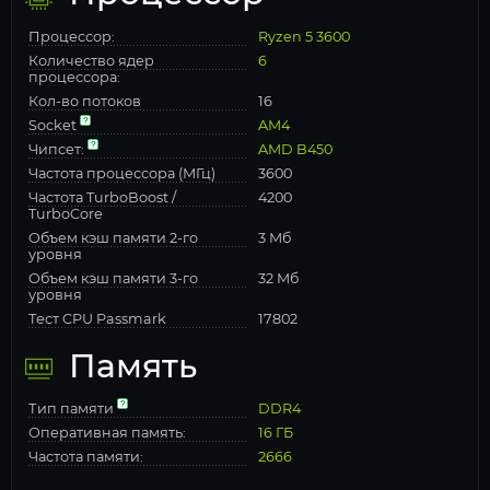
Процессор:
Ryzen 5 3600
Количество ядер
6
процессора:
Кол-во потоков
16
Socket
AM4
Чипсет:
AMD B450
Частота процессора (МГц)
3600
Частота TurboBoost /
4200
TurboCore
Объем кэш памяти 2-го
3 Мб
уровня
Объем кэш памяти 3-го
32 Мб
уровня
Тест CPU Passmark
17802
Память
Тип памяти
DDR4
Оперативная память:
16 ГБ
Частота памяти:
2666