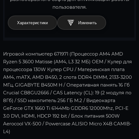
пользователя.
Характеристики
Игровой компьютер 671971 (Процессор AM4 AMD
Ryzen 5 3600 Matisse (AM4, L3 32 МБ) OEM / Кулер для
процессора 130W Кулер CPU / Материнская плата
AM4, mATX, AMD B450, 2 слота DDR4 DIMM, 2133-3200
МГц, GIGABYTE B450M H / Оперативная память 16 Гб
Crucial CB8GU2666 / CAS Latency (CL): 19 (2 модуля по
8Гб) / SSD накопитель 256 ГБ M.2 / Видеокарта
GeForce GTX 1660 Ti 6144Mb GDDR6 12000Mhz, PCI-E
3.0 DVI, HDMI, HDCP 192 bit / Блок питания 500W
Aerocool VX-500 / Powercase ALISIO Micro X4B CAMIB-
L4)