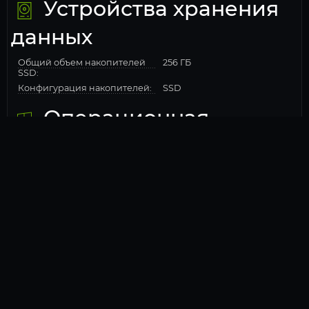
Устройства хранения
данных
Общий объем накопителей
256 ГБ
SSD:
Конфигурация накопителей:
SSD
Операционная
система
Операционная система:
Windows 10 Pro Trial
Мощность
Мощность блока питания,
500W
(Вт)
Сеть
Wi-Fi:
Есть