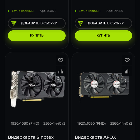
Есть в наличии
Арт.: 690124
Есть в наличии
Арт.: 994150
ДОБАВИТЬ В СБОРКУ
ДОБАВИТЬ В СБОРКУ
КУПИТЬ
КУПИТЬ
113
87
60
111
87
1920x1080 (FHD)
2560x1440 (2K)
3840x2160 (4K)
1920x1080 (FHD)
2560x1440 (2K)
Видеокарта Sinotex
Видеокарта AFOX