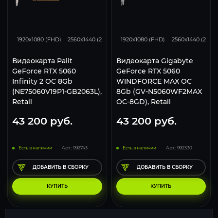
133
107
70
133
107
1920x1080 (FHD)
2560x1440 (2K)
3840x2160 (4K)
1920x1080 (FHD)
2560x1440 (2K)
Видеокарта Palit
Видеокарта Gigabyte
GeForce RTX 5060
GeForce RTX 5060
Infinity 2 OC 8Gb
WINDFORCE MAX OC
(NE75060V19P1-GB2063L),
8Gb (GV-N5060WF2MAX
Retail
OC-8GD), Retail
43 200
руб.
43 200
руб.
Есть в наличии
Арт.: 992743
Есть в наличии
Арт.: 992330
ДОБАВИТЬ В СБОРКУ
ДОБАВИТЬ В СБОРКУ
КУПИТЬ
КУПИТЬ