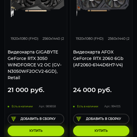
86
67
42
96
79
1920x1080 (FHD)
2560x1440 (2K)
3840x2160 (4K)
1920x1080 (FHD)
2560x1440 (2K)
Видеокарта GIGABYTE
Видеокарта AFOX
GeForce RTX 3050
GeForce RTX 2060 6Gb
WINDFORCE V2 OC (GV-
(AF2060-6144D6H7-V4)
N3050WF2OCV2-6GD),
Retail
21 000
руб.
24 000
руб.
Есть в наличии
Арт.: 989858
Есть в наличии
Арт.: 994105
ДОБАВИТЬ В СБОРКУ
ДОБАВИТЬ В СБОРКУ
КУПИТЬ
КУПИТЬ