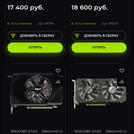
17 400
руб.
18 600
руб.
Есть в наличии
Арт.: 987194
Есть в наличии
Арт.: 992728
ДОБАВИТЬ В СБОРКУ
ДОБАВИТЬ В СБОРКУ
КУПИТЬ
КУПИТЬ
82
67
44
69
53
1920x1080 (FHD)
2560x1440 (2K)
3840x2160 (4K)
1920x1080 (FHD)
2560x1440 (2K)