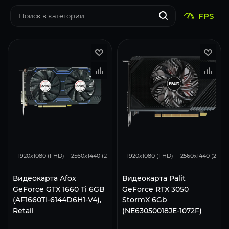
FPS
73
59
38
82
67
1920x1080 (FHD)
2560x1440 (2K)
3840x2160 (4K)
1920x1080 (FHD)
2560x1440 (2K)
Видеокарта Afox
Видеокарта Palit
GeForce GTX 1660 Ti 6GB
GeForce RTX 3050
(AF1660TI-6144D6H1-V4),
StormX 6Gb
Retail
(NE63050018JE-1072F)