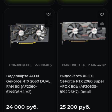
96
79
51
111
87
1920x1080 (FHD)
2560x1440 (2K)
3840x2160 (4K)
1920x1080 (FHD)
2560x1440 (2K)
Видеокарта AFOX
Видеокарта AFOX
GeForce RTX 2060 DUAL
GeForce RTX 2060 Super
FAN 6G (AF2060-
AFOX 8Gb (AF2060S-
6144D6H4-V2)
8192D6H7), Retail
24 000
руб.
25 200
руб.