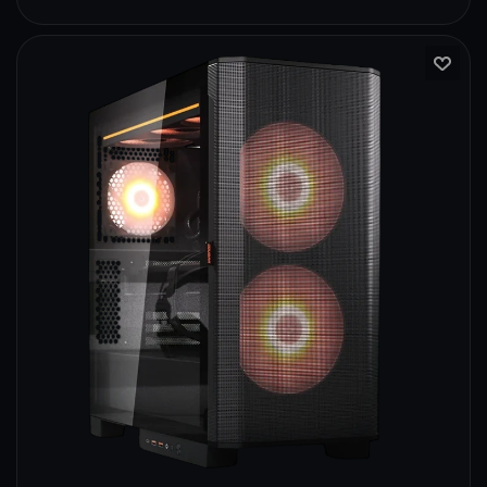
296
230
154