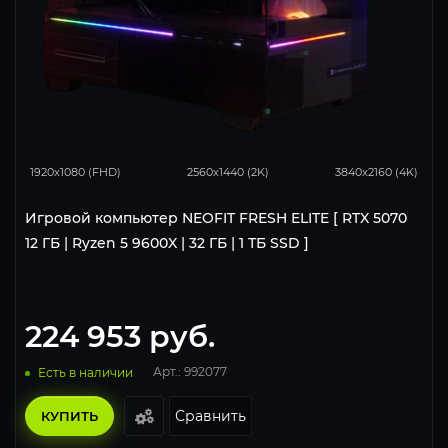
296
230
154
1920x1080 (FHD)
2560x1440 (2K)
3840x2160 (4K)
Игровой компьютер NEOFIT FRESH ELITE [ RTX 5070
12 ГБ | Ryzen 5 9600X | 32 ГБ | 1 ТБ SSD ]
224 953
руб.
Арт.: 992077
Есть в наличии
Сравнить
КУПИТЬ