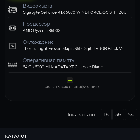
Видеокарта
Gigabyte GeForce RTX 5070 WINDFORCE OC SFF 12Gb
Процессор
AMD Ryzen 5 9600X
Охлаждение
Thermalright Frozen Magic 360 Digital ARGB Black V2
Оперативная память
64 Gb 6000 MHz ADATA XPG Lancer Blade
Материнская плата
Твердотельный накопитель
Блок питания
Компьютерный корпус
Операционная система
MSI PRO B850M-A WIFI
ADATA XPG 1000 Gb LEGEND 900 PRO
1STPLAYER 750W NGDP Gold
Thermalright M10 FAN4-C TG ARGB Black
Windows 11 Pro, Free Trial
Показать всю спецификацию
Показать по:
18
36
54
КАТАЛОГ