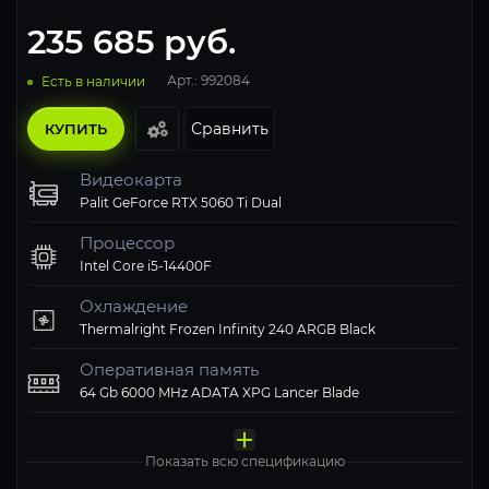
235 685
руб.
Арт.: 992084
Есть в наличии
Сравнить
КУПИТЬ
Видеокарта
Palit GeForce RTX 5060 Ti Dual
Процессор
Intel Core i5-14400F
Охлаждение
Thermalright Frozen Infinity 240 ARGB Black
Оперативная память
64 Gb 6000 MHz ADATA XPG Lancer Blade
Материнская плата
Твердотельный накопитель
Блок питания
Компьютерный корпус
Операционная система
MSI MAG B760 TOMAHAWK WIFI
ADATA XPG 1000 Gb LEGEND 900 PRO
1STPLAYER 750W NGDP GOLD White
Корпус Cougar Airface Flo RGB Black черный
Windows 11 Pro, Free Trial
Показать всю спецификацию