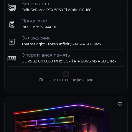
Видеокарта
Palit GeForce RTX 5060 Ti White OC 16G
Процессор
Intel Core i5-14400F
Охлаждение
Thermalright Frozen Infinity 240 ARGB Black
Оперативная память
DDR5 32 Gb 6000 MHz G.Skill RIPJAWS M5 RGB Black
Материнская плата
Твердотельный накопитель
Блок питания
Компьютерный корпус
Операционная система
MSI MAG B760 TOMAHAWK WIFI
ADATA XPG 1000 Gb LEGEND 900 PRO
1STPLAYER 750W NGDP GOLD White
Корпус Cougar Airface Flo RGB Black черный
Windows 11 Pro, Free Trial
Показать всю спецификацию