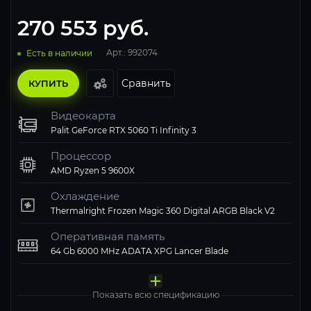
270 553
руб.
Арт.: 992074
Есть в наличии
Сравнить
КУПИТЬ
Видеокарта
Palit GeForce RTX 5060 Ti Infinity 3
Процессор
AMD Ryzen 5 9600X
Охлаждение
Thermalright Frozen Magic 360 Digital ARGB Black V2
Оперативная память
64 Gb 6000 MHz ADATA XPG Lancer Blade
Материнская плата
Твердотельный накопитель
Блок питания
Компьютерный корпус
Операционная система
MSI PRO B850M-A WIFI
ADATA XPG 1000 Gb LEGEND 900 PRO
1STPLAYER 750W NGDP Gold
Thermalright M10 FAN4-C TG ARGB Black
Windows 11 Pro, Free Trial
Показать всю спецификацию