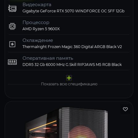
Видеокарта
Gigabyte GeForce RTX 5070 WINDFORCE OC SFF 12Gb
Процессор
AMD Ryzen 5 9600X
Охлаждение
Thermalright Frozen Magic 360 Digital ARGB Black V2
Оперативная память
DDR5 32 Gb 6000 MHz G.Skill RIPJAWS M5 RGB Black
Материнская плата
Твердотельный накопитель
Блок питания
Компьютерный корпус
Операционная система
MSI PRO B850M-A WIFI
ADATA XPG 1000 Gb LEGEND 900 PRO
1STPLAYER 750W NGDP Gold
Thermalright M10 FAN4-C TG ARGB Black
Windows 11 Pro, Free Trial
Показать всю спецификацию