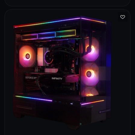
170
133
85