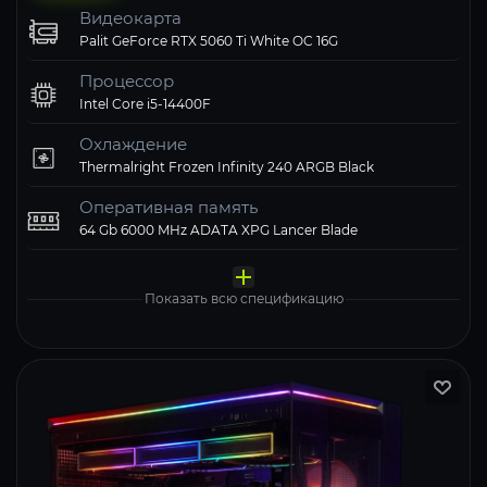
Видеокарта
Palit GeForce RTX 5060 Ti White OC 16G
Процессор
Intel Core i5-14400F
Охлаждение
Thermalright Frozen Infinity 240 ARGB Black
Оперативная память
64 Gb 6000 MHz ADATA XPG Lancer Blade
Материнская плата
Твердотельный накопитель
Блок питания
Компьютерный корпус
Операционная система
MSI MAG B760 TOMAHAWK WIFI
ADATA XPG 1000 Gb LEGEND 900 PRO
1STPLAYER 750W NGDP GOLD White
Корпус Cougar Airface Flo RGB Black черный
Windows 11 Pro, Free Trial
Показать всю спецификацию