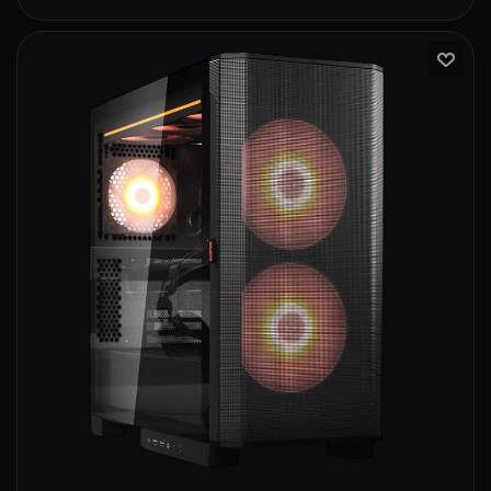
296
230
154