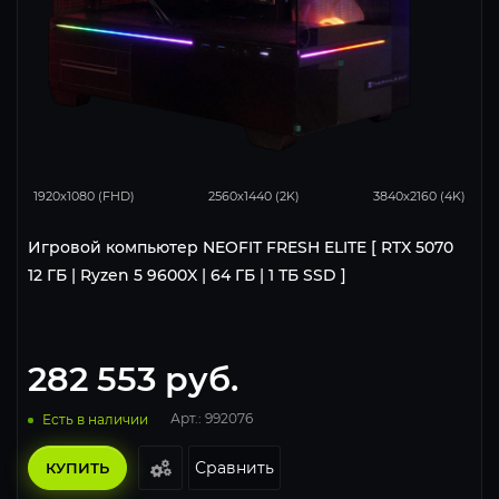
296
230
154
1920x1080 (FHD)
2560x1440 (2K)
3840x2160 (4K)
Игровой компьютер NEOFIT FRESH ELITE [ RTX 5070
12 ГБ | Ryzen 5 9600X | 64 ГБ | 1 ТБ SSD ]
282 553
руб.
Арт.: 992076
Есть в наличии
Сравнить
КУПИТЬ