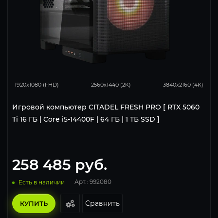
168
132
85
1920x1080 (FHD)
2560x1440 (2K)
3840x2160 (4K)
Игровой компьютер CITADEL FRESH PRO [ RTX 5060
Ti 16 ГБ | Core i5-14400F | 64 ГБ | 1 ТБ SSD ]
258 485
руб.
Арт.: 992080
Есть в наличии
Сравнить
КУПИТЬ