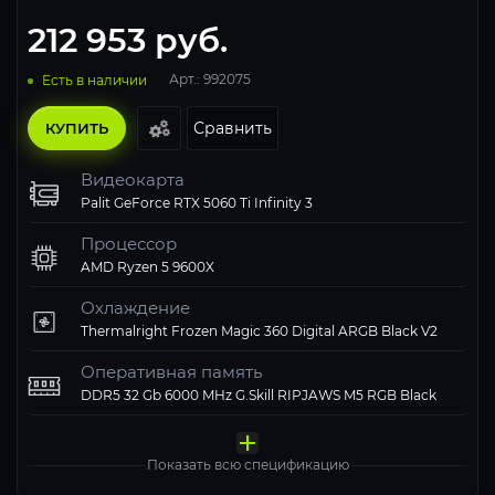
212 953
руб.
Арт.: 992075
Есть в наличии
Сравнить
КУПИТЬ
Видеокарта
Palit GeForce RTX 5060 Ti Infinity 3
Процессор
AMD Ryzen 5 9600X
Охлаждение
Thermalright Frozen Magic 360 Digital ARGB Black V2
Оперативная память
DDR5 32 Gb 6000 MHz G.Skill RIPJAWS M5 RGB Black
Материнская плата
Твердотельный накопитель
Блок питания
Компьютерный корпус
Операционная система
MSI PRO B850M-A WIFI
ADATA XPG 1000 Gb LEGEND 900 PRO
1STPLAYER 750W NGDP Gold
Thermalright M10 FAN4-C TG ARGB Black
Windows 11 Pro, Free Trial
Показать всю спецификацию