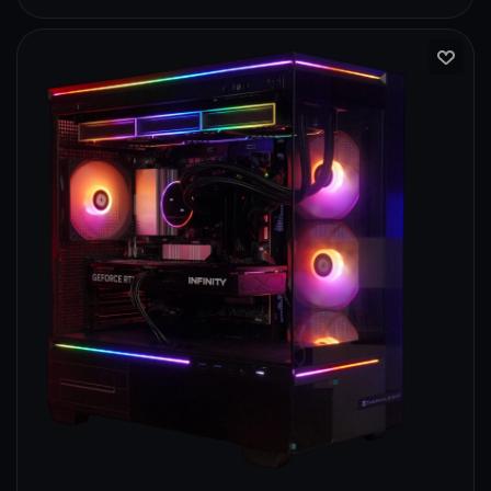
170
133
67