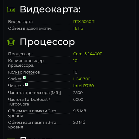
Видеокарта:
Видеокарта:
RTX 5060 Ti
Объем видеопамяти:
16 ГБ
Процессор
Процессор:
Core i5-14400F
Количество ядер
10
процессора:
Кол-во потоков
16
Socket
LGA1700
Чипсет:
Intel B760
Частота процессора (МГц)
2500
Частота TurboBoost /
6000
TurboCore
Объем кэш памяти 2-го
9,5 Мб
уровня
Объем кэш памяти 3-го
20 Мб
уровня