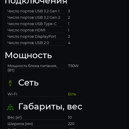
подключения
Число портов USB 3.2 Gen 1
3
Число портов USB 3.2 Gen 2
2
Число портов USB Type-C
1
Число портов HDMI
1
Число портов DisplayPort
2
Число портов USB 2.0
4
Мощность
Мощность блока питания,
750W
(Вт)
Сеть
Wi-Fi:
Есть
Габариты, вес
Вес (кг):
10
Ширина (мм)
220