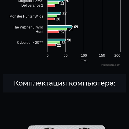
47
47
Kingdom Come:
31
31
Deliverance 2
37
37
Monster Hunter Wilds
20
20
69
69
The Witcher 3: Wild
54
54
Hunt
32
32
50
50
Cyberpunk 2077
35
35
22
22
0
50
100
150
200
FPS
Highcharts.com
Комплектация компьютера: