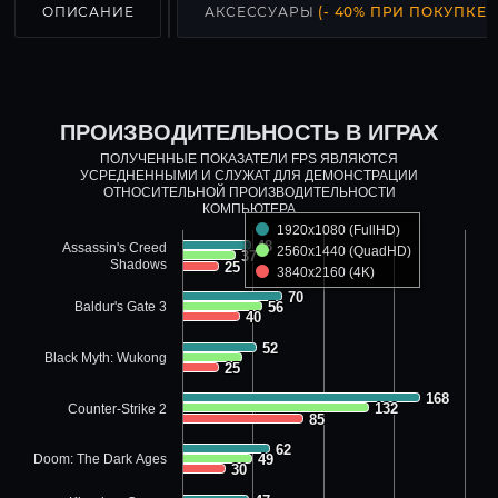
ОПИСАНИЕ
АКСЕССУАРЫ
(- 40% ПРИ ПОКУПКЕ С
ПРОИЗВОДИТЕЛЬНОСТЬ В ИГРАХ
ПОЛУЧЕННЫЕ ПОКАЗАТЕЛИ FPS ЯВЛЯЮТСЯ
УСРЕДНЕННЫМИ И СЛУЖАТ ДЛЯ ДЕМОНСТРАЦИИ
ОТНОСИТЕЛЬНОЙ ПРОИЗВОДИТЕЛЬНОСТИ
КОМПЬЮТЕРА
1920x1080 (FullHD)
48
48
Assassin's Creed
2560x1440 (QuadHD)
37
37
Shadows
25
25
3840x2160 (4K)
70
70
Baldur's Gate 3
56
56
40
40
52
52
Black Myth: Wukong
25
25
168
168
132
132
Counter-Strike 2
85
85
62
62
Doom: The Dark Ages
49
49
30
30