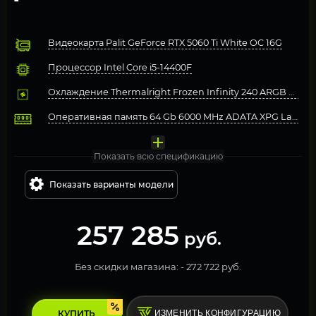
Видеокарта Palit GeForce RTX 5060 Ti White OC 16G
Процессор Intel Core i5-14400F
Охлаждение Thermalright Frozen Infinity 240 ARGB Black
Оперативная память 64 Gb 6000 MHz ADATA XPG Lancer 
Материнская плата MSI MAG B760 TOMAHAWK WIFI
Твердотельный накопитель ADATA XPG 1000 Gb LEGEND
Блок питания 1STPLAYER 750W NGDP GOLD White
Компьютерный корпус Корпус Cougar Airface Flo RGB B
Операционная система Windows 11 Pro, Free Trial
Показать всю спецификацию
Показать варианты модели
257 285
руб.
Без скидки магазина: -
272 722 руб.
КУПИТЬ
ИЗМЕНИТЬ КОНФИГУРАЦИЮ