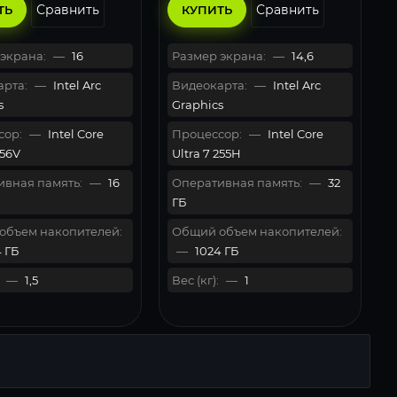
Сравнить
Сравнить
ТЬ
КУПИТЬ
экрана:
—
16
Размер экрана:
—
14,6
рта:
—
Intel Arc
Видеокарта:
—
Intel Arc
s
Graphics
сор:
—
Intel Core
Процессор:
—
Intel Core
256V
Ultra 7 255H
вная память:
—
16
Оперативная память:
—
32
ГБ
объем накопителей:
Общий объем накопителей:
 ГБ
—
1024 ГБ
—
1,5
Вес (кг):
—
1