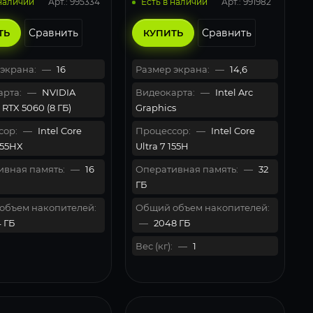
Арт.: 995334
Арт.: 991982
 наличии
Есть в наличии
Сравнить
Сравнить
ТЬ
КУПИТЬ
экрана:
—
16
Размер экрана:
—
14,6
рта:
—
NVIDIA
Видеокарта:
—
Intel Arc
RTX 5060 (8 ГБ)
Graphics
сор:
—
Intel Core
Процессор:
—
Intel Core
255HX
Ultra 7 155H
вная память:
—
16
Оперативная память:
—
32
ГБ
объем накопителей:
Общий объем накопителей:
 ГБ
—
2048 ГБ
Вес (кг):
—
1