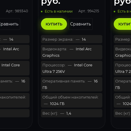
руб.
руб
Арт.: 989340
Арт.: 994215
Есть в наличии
Есть в
Сравнить
Сравнить
КУПИТЬ
КУПИ
:
—
14
Размер экрана:
—
14
Размер 
—
Intel Arc
Видеокарта:
—
Intel Arc
Видеока
Graphics
Graphic
Intel Core
Процессор:
—
Intel Core
Процес
Ultra 7 256V
Ultra 7 
амять:
—
16
Оперативная память:
—
16
Операти
ГБ
ГБ
накопителей:
Общий объем накопителей:
Общий 
—
1024 ГБ
—
1024
Вес (кг):
—
1,4
Вес (кг):