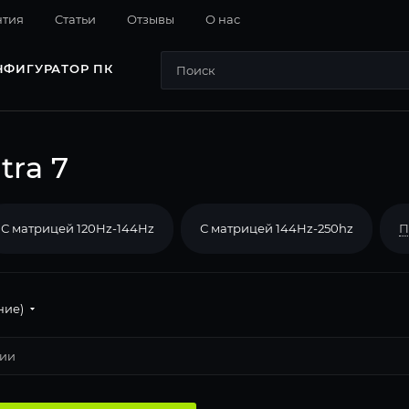
нтия
Cтатьи
Отзывы
О нас
НФИГУРАТОР ПК
tra 7
С матрицей 120Hz-144Hz
С матрицей 144Hz-250hz
П
ние)