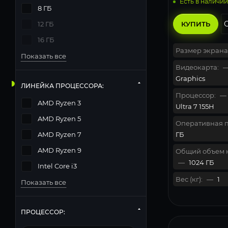
Есть в наличии
8 ГБ
КУПИТЬ
12 ГБ
16 ГБ
Размер экрана
Показать все
Видеокарта:
Graphics
ЛИНЕЙКА ПРОЦЕССОРА:
Процессор:
—
AMD Ryzen 3
Ultra 7 155H
AMD Ryzen 5
Оперативная п
ГБ
AMD Ryzen 7
AMD Ryzen 9
Общий объем 
—
1024 ГБ
Intel Core i3
Вес (кг):
—
1
Показать все
ПРОЦЕССОР: