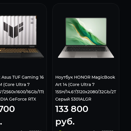
 Asus TUF Gaming 16
Ноутбук HONOR MagicBook
 (Core Ultra 7
Art 14 (Core Ultra 7
6"/2560х1600/16Gb/1Tb
155H/14.6"/3120x2080/32Gb/2Tb/Win1
DIA GeForce RTX
Серый 5301ALGR
 700
133 800
b/Win 11 Home) Gray
.
руб.