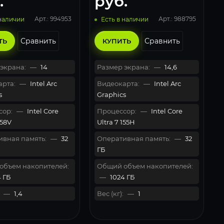
.
руб.
Арт.: 994953
Арт.: 988795
 наличии
Есть в наличии
Сравнить
Сравнить
ТЬ
КУПИТЬ
экрана:
—
14
Размер экрана:
—
14,6
рта:
—
Intel Arc
Видеокарта:
—
Intel Arc
s
Graphics
сор:
—
Intel Core
Процессор:
—
Intel Core
258V
Ultra 7 155H
вная память:
—
32
Оперативная память:
—
32
ГБ
объем накопителей:
Общий объем накопителей:
 ГБ
—
1024 ГБ
—
1,4
Вес (кг):
—
1