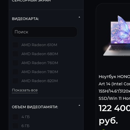
СЕНСОРНЫЙ ЭКРАН
ВИДЕОКАРТА:
AMD Radeon 610M
AMD Radeon 680M
AMD Radeon 760M
AMD Radeon 780M
Ноутбук HONO
AMD Radeon 820M
Art 14 (Intel Co
Показать все
155H/14.6"/312
SSD/Win 11 H
122 40
5301ALGR
ОБЪЕМ ВИДЕОПАМЯТИ:
4 ГБ
руб.
6 ГБ