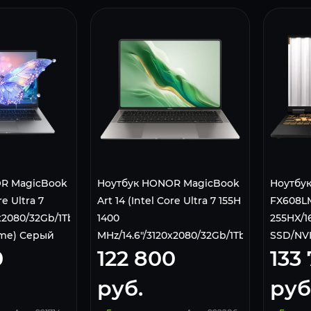
R MagicBook
Ноутбук HONOR MagicBook
Ноутбук
re Ultra 7
Art 14 (Intel Core Ultra 7 155H
FX608LM
0x2080/32Gb/1Tb
1400
255HX/1
ome) Серый
MHz/14.6"/3120x2080/32Gb/1Tb/Win
SSD/NVI
0
122 800
133
11Pro) Серый 5301ALGR
5060 8G
руб.
руб