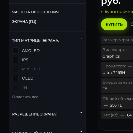
руб.
Есть в наличии
ЧАСТОТА ОБНОВЛЕНИЯ
ЭКРАНА (ГЦ)
КУПИТЬ
Размер экрана
ТИП МАТРИЦЫ ЭКРАНА:
Видеокарта:
AMOLED
Graphics
IPS
Процессор:
—
Mini LED
Ultra 7 165H
OLED
Оперативная п
TN
ГБ
Показать все
Общий объем 
—
256 ГБ
РАЗРЕШЕНИЕ ЭКРАНА:
Вес (кг):
—
1,4