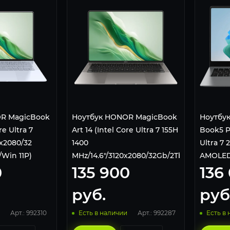
R MagicBook
Ноутбук HONOR MagicBook
Ноутбук
re Ultra 7
Art 14 (Intel Core Ultra 7 155H
Book5 Pr
0x2080/32
1400
Ultra 7 
/Win 11P)
MHz/14.6"/3120x2080/32Gb/2Tb/Win11Pro
AMOLED
0
135 900
136
te
Серый 5301ALGR
Сенсор
SSD/Win
руб.
руб
Арт.: 992310
Арт.: 992287
Есть в наличии
Есть в