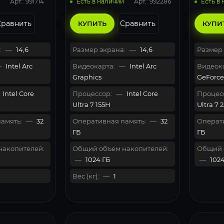
Арт.: 991714
Арт.: 992286
Есть в наличии
Есть в
Сравнить
Сравнить
КУПИТЬ
КУПИ
:
—
14,6
Размер экрана:
—
14,6
Размер 
—
Intel Arc
Видеокарта:
—
Intel Arc
Видеока
Graphics
GeForce 
Intel Core
Процессор:
—
Intel Core
Процес
Ultra 7 155H
Ultra 7 
амять:
—
32
Оперативная память:
—
32
Операти
ГБ
ГБ
накопителей:
Общий объем накопителей:
Общий 
—
1024 ГБ
—
1024
Вес (кг):
—
1