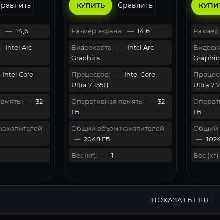
Сравнить
Сравнить
КУПИТЬ
КУПИ
:
—
14,6
Размер экрана:
—
14,6
Размер 
—
Intel Arc
Видеокарта:
—
Intel Arc
Видеока
Graphics
Graphic
Intel Core
Процессор:
—
Intel Core
Процес
Ultra 7 155H
Ultra 7 
амять:
—
32
Оперативная память:
—
32
Операти
ГБ
ГБ
накопителей:
Общий объем накопителей:
Общий 
—
2048 ГБ
—
1024
Вес (кг):
—
1
Вес (кг):
ПОКАЗАТЬ ЕЩЕ