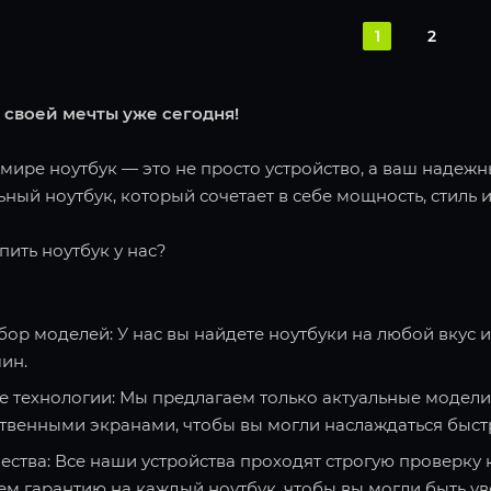
1
2
 своей мечты уже сегодня!
ире ноутбук — это не просто устройство, а ваш надежн
ный ноутбук, который сочетает в себе мощность, стиль и
пить ноутбук у нас?
ор моделей: У нас вы найдете ноутбуки на любой вкус 
ин.
 технологии: Мы предлагаем только актуальные модели
твенными экранами, чтобы вы могли наслаждаться быст
ества: Все наши устройства проходят строгую проверку 
ем гарантию на каждый ноутбук, чтобы вы могли быть ув