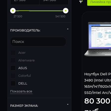
Линейка пр
27 500
541 500
ПРОИЗВОДИТЕЛЬ:
Acer
Alienware
ASUS
Ноутбук Dell P
Colorful
3490 (Intel Ultr
DELL
165H/14"/1920x
Показать все
SSD/Intel Arc/
80 300
11 Pro)
РАЗМЕР ЭКРАНА: