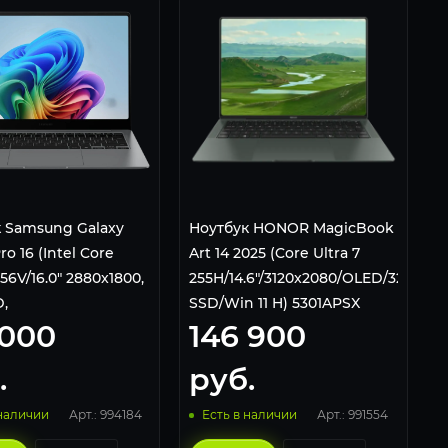
 Samsung Galaxy
Ноутбук HONOR MagicBook
o 16 (Intel Core
Art 14 2025 (Core Ultra 7
256V/16.0" 2880x1800,
255H/14.6"/3120x2080/OLED/32Gb/1T
,
SSD/Win 11 H) 5301APSX
 000
146 900
ный/16Gb/1Tb
Green
 11 Home) Gray
.
руб.
Арт.: 994184
Арт.: 991554
 наличии
Есть в наличии