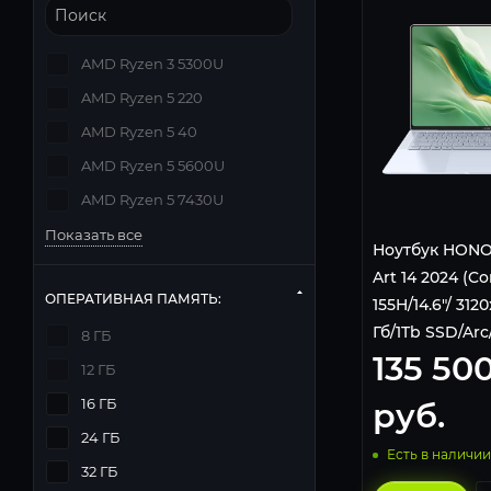
AMD Ryzen 3 5300U
AMD Ryzen 5 220
AMD Ryzen 5 40
AMD Ryzen 5 5600U
AMD Ryzen 5 7430U
Показать все
Ноутбук HONO
Art 14 2024 (Co
ОПЕРАТИВНАЯ ПАМЯТЬ:
155H/14.6"/ 312
Гб/1Tb SSD/Arc
8 ГБ
135 50
5301AKRW Whi
12 ГБ
16 ГБ
руб.
24 ГБ
Есть в наличии
32 ГБ