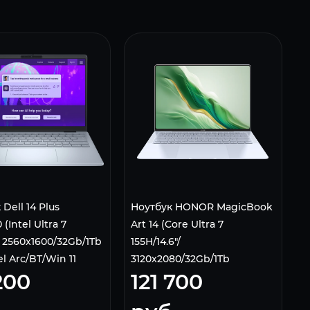
Dell 14 Plus
Ноутбук HONOR MagicBook
(Intel Ultra 7
Art 14 (Core Ultra 7
" 2560x1600/32Gb/1Tb
155H/14.6"/
l Arc/BT/Win 11
3120x2080/32Gb/1Tb
200
121 700
ce Blue
SSD/Arc/Win 11) 5301AKRW
White