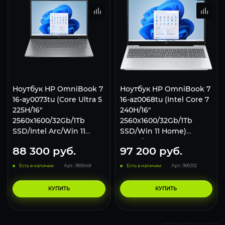
Ноутбук HP OmniBook 7
Ноутбук HP OmniBook 7
16-ay0073tu (Core Ultra 5
16-az0068tu (Intel Core 7
225H/16"
240H/16"
2560x1600/32Gb/1Tb
2560x1600/32Gb/1Tb
SSD/Intel Arc/Win 11
SSD/Win 11 Home)
Home) Серый
Серебристый
88 300
руб.
97 200
руб.
Есть в наличии
Арт.: 993548
Есть в наличии
Арт.: 995312
КУПИТЬ
КУПИТЬ