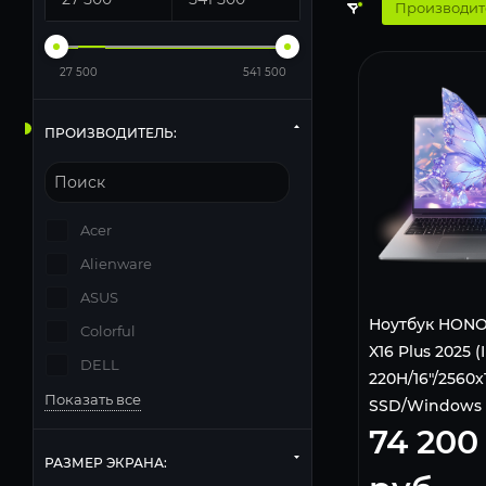
Производит
27 500
541 500
ПРОИЗВОДИТЕЛЬ:
Acer
Alienware
ASUS
Ноутбук HONO
Colorful
X16 Plus 2025 (
DELL
220H/16"/2560x
Показать все
SSD/Windows 
74 200
Серый 5301AL
РАЗМЕР ЭКРАНА: