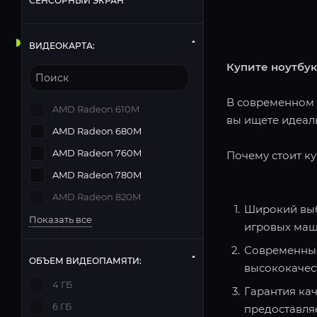
СЕНСОРНЫЙ ЭКРАН
ВИДЕОКАРТА:
Купите ноутбук
В современном м
AMD Radeon 610M
вы ищете идеаль
AMD Radeon 680M
AMD Radeon 760M
Почему стоит ку
AMD Radeon 780M
AMD Radeon 820M
Широкий выб
Показать все
игровых маш
Современные
ОБЪЕМ ВИДЕОПАМЯТИ:
высококачес
4 ГБ
Гарантия кач
6 ГБ
предоставля