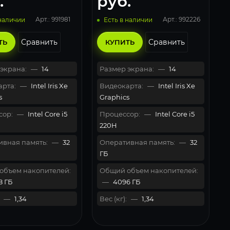
.
руб.
Арт.: 991981
Арт.: 992226
 наличии
Есть в наличии
Сравнить
Сравнить
ТЬ
КУПИТЬ
экрана:
—
14
Размер экрана:
—
14
рта:
—
Intel Iris Xe
Видеокарта:
—
Intel Iris Xe
s
Graphics
сор:
—
Intel Core i5
Процессор:
—
Intel Core i5
220H
вная память:
—
32
Оперативная память:
—
32
ГБ
объем накопителей:
Общий объем накопителей:
8 ГБ
—
4096 ГБ
—
1,34
Вес (кг):
—
1,34