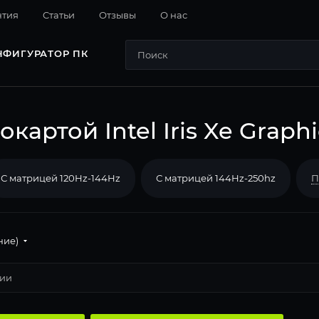
нтия
Cтатьи
Отзывы
О нас
НФИГУРАТОР ПК
артой Intel Iris Xe Graphi
С матрицей 120Hz-144Hz
С матрицей 144Hz-250hz
П
ние)