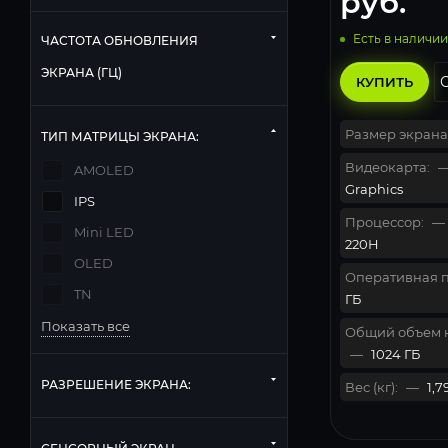
руб.
Есть в наличии
ЧАСТОТА ОБНОВЛЕНИЯ
ЭКРАНА (ГЦ)
КУПИТЬ
Размер экрана
ТИП МАТРИЦЫ ЭКРАНА:
Видеокарта:
AMOLED
Graphics
IPS
Процессор:
—
Mini LED
220H
OLED
Оперативная п
TN
ГБ
Показать все
Общий объем 
—
1024 ГБ
РАЗРЕШЕНИЕ ЭКРАНА:
Вес (кг):
—
1,7