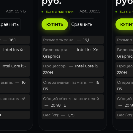
руб.
руб
Арт.: 991713
Арт.: 991995
Есть в наличии
Есть в
Сравнить
Сравнить
КУПИТЬ
КУПИ
:
—
16,1
Размер экрана:
—
16,1
Размер 
—
Intel Iris Xe
Видеокарта:
—
Intel Iris Xe
Видеока
Graphics
Graphic
Intel Core i5-
Процессор:
—
Intel Core i5
Процес
220H
220H
амять:
—
16
Оперативная память:
—
16
Операти
ГБ
ГБ
накопителей:
Общий объем накопителей:
Общий 
—
2048 ГБ
—
204
9
Вес (кг):
—
1,79
Вес (кг):