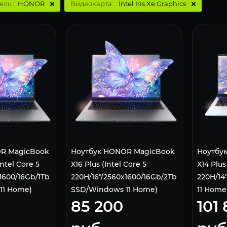
ель::
HONOR
Видеокарта::
Intel Iris Xe Graphics
R MagicBook
Ноутбук HONOR MagicBook
Ноутбу
Intel Core 5
X16 Plus (Intel Core 5
X14 Plus
1600/16Gb/1Tb
220H/16"/2560x1600/16Gb/2Tb
220H/14
11 Home)
SSD/Windows 11 Home)
11 Home
85 200
101
YM
Серый 5301ALYM