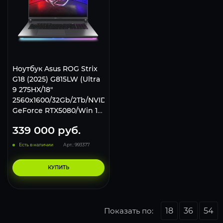
Ноутбук Asus ROG Strix
G18 (2025) G815LW (Ultra
9 275HX/18"
2560x1600/32Gb/2Tb/NVIDIA
GeForce RTX5080/Win 11
Home) Gray
339 000
руб.
Есть в наличии
Арт.: 993377
КУПИТЬ
Показать по:
18
36
54