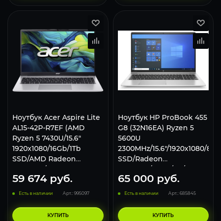
Ноутбук Acer Aspire Lite
Ноутбук HP ProBook 455
AL15-42P-R7EF (AMD
G8 (32N16EA) Ryzen 5
Ryzen 5 7430U/15.6"
5600U
1920x1080/16Gb/1Tb
2300MHz/15.6"/1920x1080/8G
SSD/AMD Radeon
SSD/Radeon
Graphics/Win 11 Pro)
Graphics/Wi-Fi/BT/Win 10
59 674
руб.
65 000
руб.
Silver
Pro
Есть в наличии
Арт.: 995097
Есть в наличии
Арт.: 685845
КУПИТЬ
КУПИТЬ