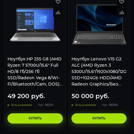
Ноутбук HP 255 G8 (AMD
Ноутбук Lenovo V15 G2
Ryzen 7 5700U/15.6" Full
ALC (AMD Ryzen 3
HD/8 Гб/256 Гб
5300U/15.6"/1920x1080/12GB/
SSD/Radeon Vega 8/Wi-
SSD+1024Gb HDD/AMD
Fi/Bluetooth/Cam, DOS)
Radeon Graphics/Без
серый
ОС), 82KD0031RU,
49 200
руб.
50 000
руб.
черный
Есть в наличии
Арт.: 995310
Есть в наличии
Арт.: 995360
КУПИТЬ
КУПИТЬ