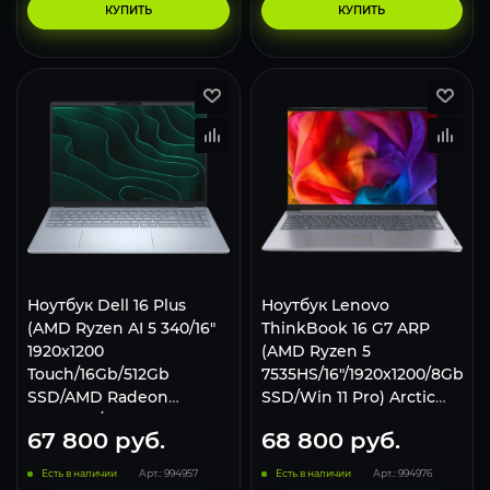
КУПИТЬ
КУПИТЬ
Ноутбук Dell 16 Plus
Ноутбук Lenovo
(AMD Ryzen AI 5 340/16"
ThinkBook 16 G7 ARP
1920x1200
(AMD Ryzen 5
Touch/16Gb/512Gb
7535HS/16"/1920x1200/8Gb/2
SSD/AMD Radeon
SSD/Win 11 Pro) Arctic
Graphics/Win 11 Home)
Gray
67 800
руб.
68 800
руб.
Ice Blue
Есть в наличии
Арт.: 994957
Есть в наличии
Арт.: 994976