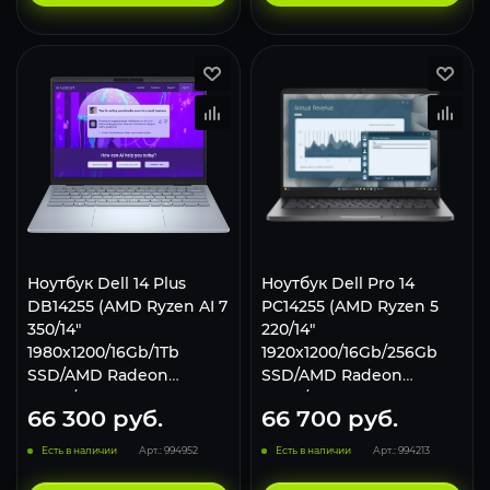
Ноутбук Dell 14 Plus
Ноутбук Dell Pro 14
DB14255 (AMD Ryzen AI 7
PC14255 (AMD Ryzen 5
350/14"
220/14"
1980x1200/16Gb/1Tb
1920x1200/16Gb/256Gb
SSD/AMD Radeon
SSD/AMD Radeon
860M/Win 11 Home) Ice
740M/Win 11 Pro) Black
66 300
руб.
66 700
руб.
Blue
Есть в наличии
Арт.: 994952
Есть в наличии
Арт.: 994213