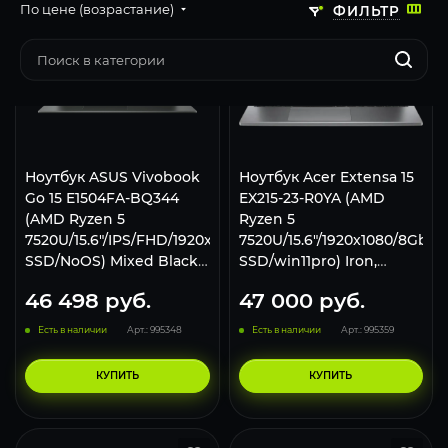
По цене (возрастание)
ФИЛЬТР
Ноутбук ASUS Vivobook
Ноутбук Acer Extensa 15
Go 15 E1504FA-BQ344
EX215-23-R0YA (AMD
(AMD Ryzen 5
Ryzen 5
7520U/15.6"/IPS/FHD/1920x1080/8Gb/256Gb
7520U/15.6"/1920x1080/8Gb/2
SSD/NoOS) Mixed Black,
SSD/win11pro) Iron,
90NB0ZR2-M00F40
NX.EH3CD.003
46 498
руб.
47 000
руб.
Есть в наличии
Арт.: 995348
Есть в наличии
Арт.: 995359
КУПИТЬ
КУПИТЬ