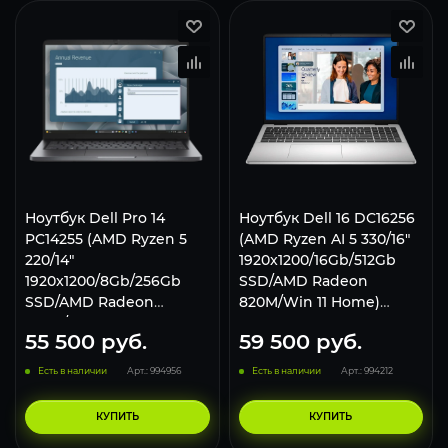
Ноутбук Dell Pro 14
Ноутбук Dell 16 DС16256
PC14255 (AMD Ryzen 5
(AMD Ryzen AI 5 330/16"
220/14"
1920x1200/16Gb/512Gb
1920x1200/8Gb/256Gb
SSD/AMD Radeon
SSD/AMD Radeon
820M/Win 11 Home)
740M/Win 11 Pro) Black
Silver
55 500
руб.
59 500
руб.
Есть в наличии
Арт.: 994956
Есть в наличии
Арт.: 994212
КУПИТЬ
КУПИТЬ