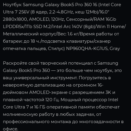
Ноутбук Samsung Galaxy Book5 Pro 360 16 (Intel Core
Ultra 7 256V (8 ядер, 2.2-4.8GHz, кеш 12Mb)/16.0"
2880x1800, AMOLED, 120Hz, Сенсорный/RAM 16Gb
LPDDR5x/1Tb SSD M.2/Intel Arc 140V (8gb)/Win 11 Home/
Металлический корпус/Вес: 1.6 кг/Время работы от
батареи: до 18 ч./подсветка клавиатуры/сканер
отпечатка пальцев, Стилус) NP960QHA-KG1US, Gray
Раскройте свой творческий потенциал с Samsung
Galaxy Book5 Pro 360 — это больше чем ноутбук, это
ваш универсальный инструмент. Погрузитесь в
невероятную детализацию на огромном 16-
дюймовом AMOLED-экране с разрешением 3K и
плавной частотой 120 Гц. Мощный процессор Intel
Core Ultra 7 и 16 ГБ оперативной памяти обеспечат
молниеносную работу в любых задачах, от
профессионального монтажа до многозадачности в
офисе.