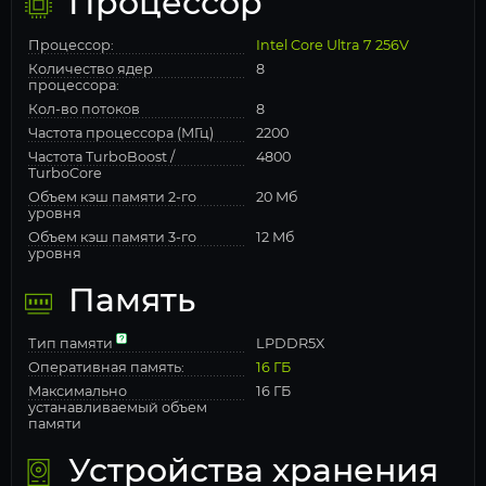
Процессор
Процессор:
Intel Core Ultra 7 256V
Количество ядер
8
процессора:
Кол-во потоков
8
Частота процессора (МГц)
2200
Частота TurboBoost /
4800
TurboCore
Объем кэш памяти 2-го
20 Мб
уровня
Объем кэш памяти 3-го
12 Мб
уровня
Память
Тип памяти
LPDDR5X
Оперативная память:
16 ГБ
Максимально
16 ГБ
устанавливаемый объем
памяти
Устройства хранения