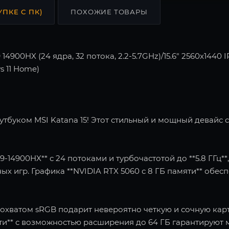
УПКЕ С ПК)
ПОХОЖИЕ ТОВАРЫ
 14900HX (24 ядра, 32 потока, 2.2-5.7GHz)/15.6" 2560x14
s 11 Home)
буком MSI Katana 15! Этот стильный и мощный девайс со
9-14900HX** с 24 потоками и турбочастотой до **5.8 ГГц*
х игр. Графика **NVIDIA RTX 5060 с 8 ГБ памяти** обе
0% охватом sRGB подарит невероятно четкую и сочную кар
мяти** с возможностью расширения до 64 ГБ гарантирую