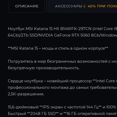
ОПИСАНИЕ
АКСЕССУАРЫ
(- 40% ПРИ ПОК
Ноутбук MSI Katana 15 HX B14WFK-297CN (Intel Core i9
64Gb)/2Tb SSD/NVIDIA GeForce RTX 5060 8Gb/Window
**MSI Katana 15 – мощь и стиль в одном корпусе**
Погрузитесь в мир безграничных возможностей с ноут
безупречную производительность.
Сердце ноутбука – новейший процессор **Intel Core i
профессионального монтажа до самых требовательны
2,5К-разрешении.
15,6-дюймовый **IPS-экран с частотой 144 Гц** и 10
Быстрый **2048 ГБ SSD** и **16 ГБ оперативной па