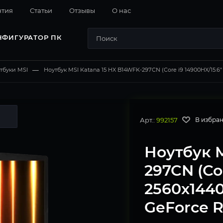
нтия
Cтатьи
Отзывы
О нас
НФИГУРАТОР ПК
тбуки MSI
—
Ноутбук MSI Katana 15 HX B14WFK-297CN (Core i9 14900HX/15.6
Арт.:
992157
В избра
Ноутбук M
297CN (Co
2560x1440
GeForce R