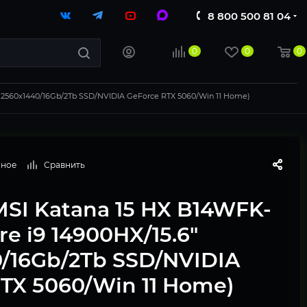
8 800 500 81 04
0
0
0
" 2560x1440/16Gb/2Tb SSD/NVIDIA GeForce RTX 5060/Win 11 Home)
нное
Сравнить
SI Katana 15 HX B14WFK-
re i9 14900HX/15.6"
/16Gb/2Tb SSD/NVIDIA
TX 5060/Win 11 Home)