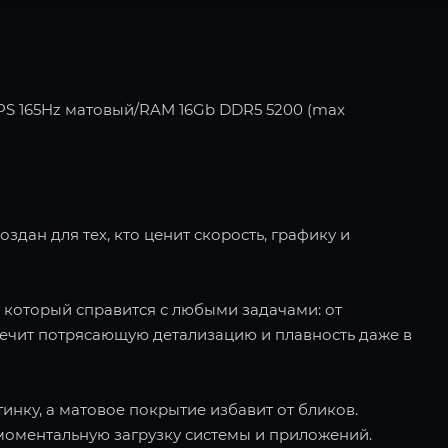
40 IPS 165Hz матовый/RAM 16Gb DDR5 5200 (max
здан для тех, кто ценит скорость, графику и
*, который справится с любыми задачами: от
спечит потрясающую детализацию и плавность даже в
тинку, а матовое покрытие избавит от бликов.
т моментальную загрузку системы и приложений.